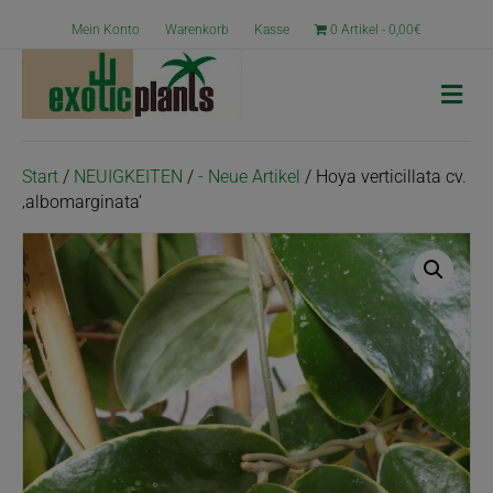
Mein Konto
Warenkorb
Kasse
0 Artikel
0,00€
Nav
Start
/
NEUIGKEITEN
/
- Neue Artikel
/ Hoya verticillata cv.
‚albomarginata‘