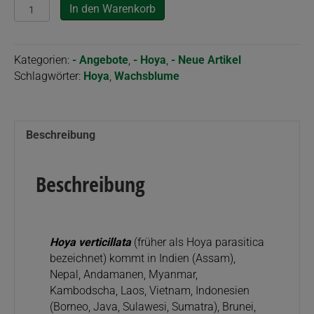
Hoya
In den Warenkorb
verticillata
cv.
'albomarginata'
Kategorien:
- Angebote
,
- Hoya
,
- Neue Artikel
Menge
Schlagwörter:
Hoya
,
Wachsblume
Beschreibung
Beschreibung
Hoya verticillata
(früher als Hoya parasitica
bezeichnet) kommt in Indien (Assam),
Nepal, Andamanen, Myanmar,
Kambodscha, Laos, Vietnam, Indonesien
(Borneo, Java, Sulawesi, Sumatra), Brunei,