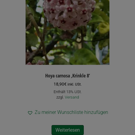
Optionen
können
auf
der
Produktseite
gewählt
werden
Hoya carnosa ‚Krinkle 8‘
18,90
€
inkl. USt.
Enthält 13% USt.
zzgl.
Versand
Zu meiner Wunschliste hinzufügen
Weiterlesen