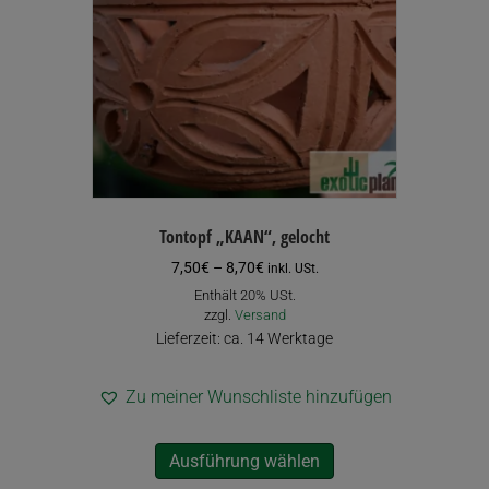
Tontopf „KAAN“, gelocht
Preisspanne:
7,50
€
–
8,70
€
inkl. USt.
7,50€
Enthält 20% USt.
bis
zzgl.
Versand
8,70€
Lieferzeit: ca. 14 Werktage
Zu meiner Wunschliste hinzufügen
Dieses
Ausführung wählen
Produkt
weist