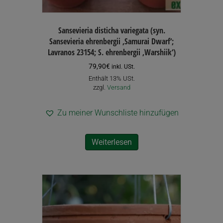
Sansevieria disticha variegata (syn.
Sansevieria ehrenbergii ‚Samurai Dwarf‘;
Lavranos 23154; S. ehrenbergii ‚Warshiik‘)
79,90
€
inkl. USt.
Enthält 13% USt.
zzgl.
Versand
Zu meiner Wunschliste hinzufügen
Weiterlesen