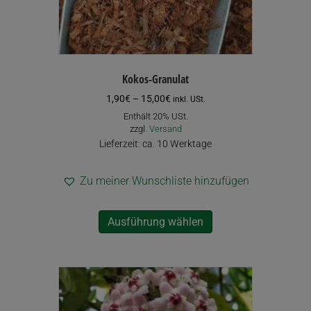
Kokos-Granulat
Preisspanne:
1,90
€
–
15,00
€
inkl. USt.
1,90€
Enthält 20% USt.
bis
zzgl.
Versand
15,00€
Lieferzeit: ca. 10 Werktage
Zu meiner Wunschliste hinzufügen
Dieses
Ausführung wählen
Produkt
weist
mehrere
Varianten
auf.
Die