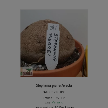
mehrere
Varianten
auf.
Die
Optionen
können
auf
der
Produktseite
gewählt
werden
Stephania pierrei/erecta
39,00
€
inkl. USt.
Enthält 13% USt.
zzgl.
Versand
Lieferzeit: ca. 10 Werktage