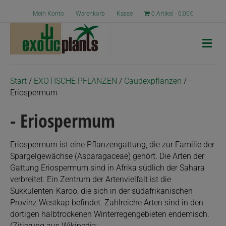
Mein Konto
Warenkorb
Kasse
0 Artikel
0,00€
N
a
v
i
g
Start
/
EXOTISCHE PFLANZEN
/
Caudexpflanzen
/ -
a
Eriospermum
t
i
- Eriospermum
o
n
Eriospermum ist eine Pflanzengattung, die zur Familie der
Spargelgewächse (Asparagaceae) gehört. Die Arten der
Gattung Eriospermum sind in Afrika südlich der Sahara
verbreitet. Ein Zentrum der Artenvielfalt ist die
Sukkulenten-Karoo, die sich in der südafrikanischen
Provinz Westkap befindet. Zahlreiche Arten sind in den
dortigen halbtrockenen Winterregengebieten endemisch.
(Zitierung aus Wikipedia: