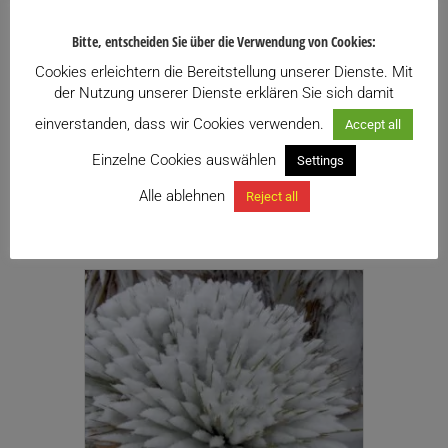
den Winter bringen, wenn man Sie mit Noppenfolie
einpackt (Achtung! Luftabzug ermöglichen), oder
Bitte, entscheiden Sie über die Verwendung von Cookies:
zumindest überdacht, sie vor Regen und starkem Wind
Cookies erleichtern die Bereitstellung unserer Dienste. Mit
schützt, erhöht in sehr durchlässiges Substrat pflanzt, früh
der Nutzung unserer Dienste erklären Sie sich damit
im Herbst das Gießen reduziert bzw. einstellt und in der
einverstanden, dass wir Cookies verwenden.
Accept all
Vegetationsperiode stockstoffarme Dünger verwendet.
Einzelne Cookies auswählen
Die Luxusvariente besteht in einer Umhausung mit einer
Settings
Holz/Kunststoffplatten Konstruktion und
Alle ablehnen
Reject all
therostatgesteuerten selbstbegrenzenden Heizkabeln.