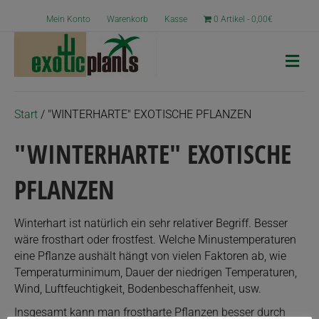
Mein Konto
Warenkorb
Kasse
0 Artikel
0,00€
N
a
v
i
g
Start
/ "WINTERHARTE" EXOTISCHE PFLANZEN
a
t
"WINTERHARTE" EXOTISCHE
i
o
n
PFLANZEN
Winterhart ist natürlich ein sehr relativer Begriff. Besser
wäre frosthart oder frostfest. Welche Minustemperaturen
eine Pflanze aushält hängt von vielen Faktoren ab, wie
Temperaturminimum, Dauer der niedrigen Temperaturen,
Wind, Luftfeuchtigkeit, Bodenbeschaffenheit, usw.
Insgesamt kann man frostharte Pflanzen besser durch