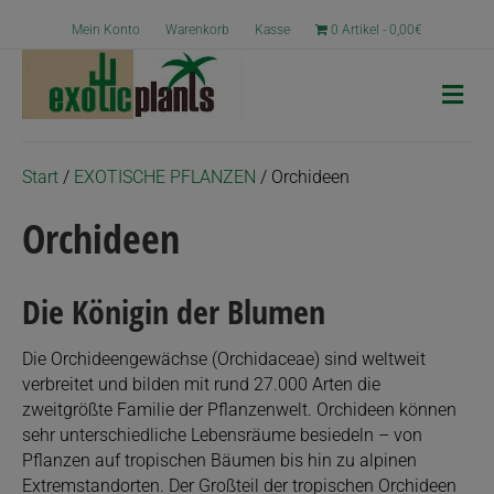
Mein Konto
Warenkorb
Kasse
0 Artikel
0,00€
N
a
v
i
g
Start
/
EXOTISCHE PFLANZEN
/ Orchideen
a
t
Orchideen
i
o
n
Die Königin der Blumen
Die Orchideengewächse (Orchidaceae) sind weltweit
verbreitet und bilden mit rund 27.000 Arten die
zweitgrößte Familie der Pflanzenwelt. Orchideen können
sehr unterschiedliche Lebensräume besiedeln – von
Pflanzen auf tropischen Bäumen bis hin zu alpinen
Extremstandorten. Der Großteil der tropischen Orchideen