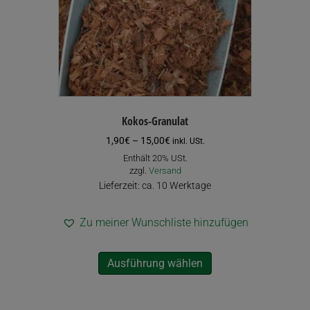
Kokos-Granulat
Preisspanne:
1,90
€
–
15,00
€
inkl. USt.
1,90€
Enthält 20% USt.
bis
zzgl.
Versand
15,00€
Lieferzeit: ca. 10 Werktage
Zu meiner Wunschliste hinzufügen
Dieses
Ausführung wählen
Produkt
weist
mehrere