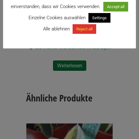
einverstanden, dass wir Cookies verwenden.
Accept all
Bulbophyllum Elizabeth Ann ‘Buckleberry’
Einzelne Cookies auswählen
26,90
€
Settings
inkl. USt.
Enthält 13% USt.
Alle ablehnen
Reject all
zzgl.
Versand
Zu meiner Wunschliste hinzufügen
Weiterlesen
Ähnliche Produkte