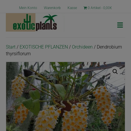
Mein Konto
Warenkorb
Kasse
0 Artikel
0,00€
N
a
v
i
g
Start
/
EXOTISCHE PFLANZEN
/
Orchideen
/ Dendrobium
a
thyrsiflorum
t
i
o
n