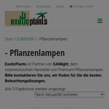
Mein Konto
Warenkorb
Kasse
0 Artikel
0,00€
N
a
v
i
g
Start
/
ZUBEHÖR
/ - Pflanzenlampen
a
t
- Pflanzenlampen
i
o
n
ExoticPlants
ist Partner von
SANlight
, dem
österreichischen Hersteller von Premium-Pflanzenlampen.
Bitte kontaktieren Sie uns, wir finden für Sie die besten
Beleuchtungslösungen.
Nach
Alle 5 Ergebnisse werden angezeigt
Aktualität
sortiert