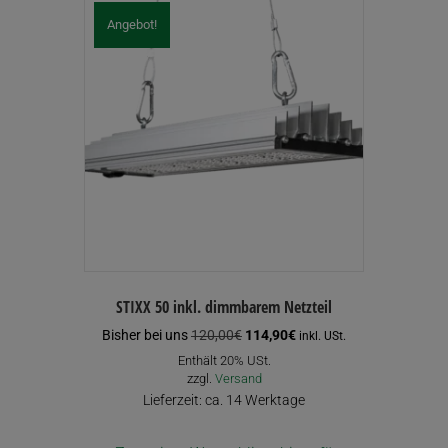
Angebot!
STIXX 50 inkl. dimmbarem Netzteil
Ursprünglicher
Aktueller
Bisher bei uns
120,00
€
114,90
€
inkl. USt.
Preis
Preis
Enthält 20% USt.
war:
ist:
zzgl.
Versand
120,00€
114,90€.
Lieferzeit: ca. 14 Werktage