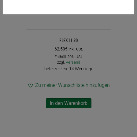
FLEX II 20
62,50
€
inkl. USt.
Enthält 20% USt.
zzgl.
Versand
Lieferzeit: ca. 14 Werktage
Zu meiner Wunschliste hinzufügen
In den Warenkorb