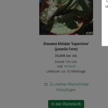
C
u
Dracaena bhitalae ‘Superclone‘
(juvenile Form)
35,00
€
inkl. USt.
Enthält 13% USt.
zzgl.
Versand
Lieferzeit: ca. 10 Werktage
Zu meiner Wunschliste
hinzufügen
In den Warenkorb