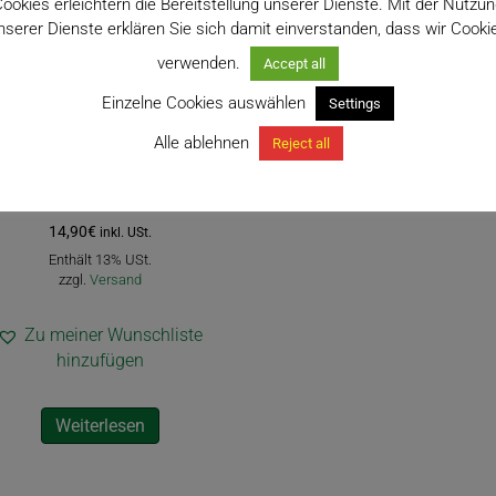
ookies erleichtern die Bereitstellung unserer Dienste. Mit der Nutzu
nserer Dienste erklären Sie sich damit einverstanden, dass wir Cooki
verwenden.
Accept all
Einzelne Cookies auswählen
Settings
Alle ablehnen
Reject all
Dracaena draco
14,90
€
inkl. USt.
Enthält 13% USt.
zzgl.
Versand
Zu meiner Wunschliste
hinzufügen
Weiterlesen