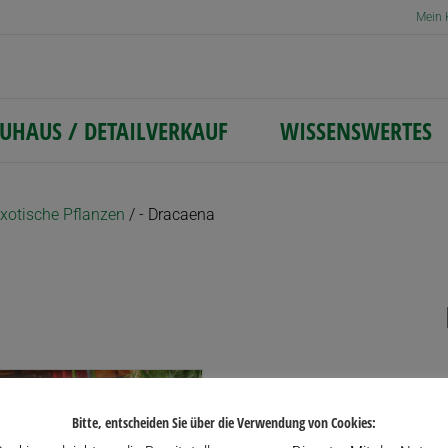
Mein 
UHAUS / DETAILVERKAUF
WISSENSWERTES
xotische Pflanzen
/ - Dracaena
lität
rt
Bitte, entscheiden Sie über die Verwendung von Cookies: