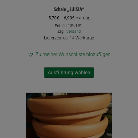
Schale „LUISIA“
Preisspanne:
5,70
€
–
6,90
€
inkl. USt.
5,70€
Enthält 13% USt.
bis
zzgl.
Versand
6,90€
Lieferzeit: ca. 14 Werktage
Zu meiner Wunschliste hinzufügen
Dieses
Ausführung wählen
Produkt
weist
mehrere
Varianten
auf.
Die
Optionen
können
auf
der