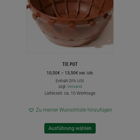
TIE POT
Preisspanne:
10,50
€
–
13,50
€
inkl. USt.
10,50€
Enthält 20% USt.
bis
zzgl.
Versand
13,50€
Lieferzeit: ca. 10 Werktage
Zu meiner Wunschliste hinzufügen
Dieses
Ausführung wählen
Produkt
weist