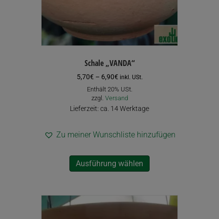
gewählt
werden
Schale „VANDA“
Preisspanne:
5,70
€
–
6,90
€
inkl. USt.
5,70€
Enthält 20% USt.
bis
zzgl.
Versand
6,90€
Lieferzeit: ca. 14 Werktage
Zu meiner Wunschliste hinzufügen
Dieses
Ausführung wählen
Produkt
weist
mehrere
Varianten
auf.