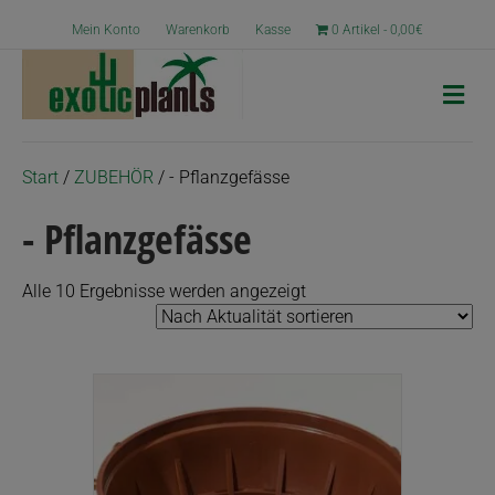
Mein Konto
Warenkorb
Kasse
0 Artikel
0,00€
N
a
v
i
g
Start
/
ZUBEHÖR
/ - Pflanzgefässe
a
t
- Pflanzgefässe
i
o
n
Nach
Alle 10 Ergebnisse werden angezeigt
Aktualität
sortiert