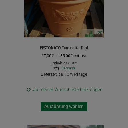
Produktseite
gewählt
werden
FESTONATO Terracotta Topf
Preisspanne:
67,00
€
–
135,00
€
inkl. USt.
67,00€
Enthält 20% USt.
bis
zzgl.
Versand
135,00€
Lieferzeit: ca. 10 Werktage
Zu meiner Wunschliste hinzufügen
Dieses
Ausführung wählen
Produkt
weist
mehrere
Varianten