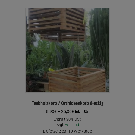
mehrere
Varianten
auf.
Die
Optionen
können
auf
der
Produktseite
gewählt
werden
Teakholzkorb / Orchideenkorb 8-eckig
Preisspanne:
8,90
€
–
25,00
€
inkl. USt.
8,90€
Enthält 20% USt.
bis
zzgl.
Versand
25,00€
Lieferzeit: ca. 10 Werktage