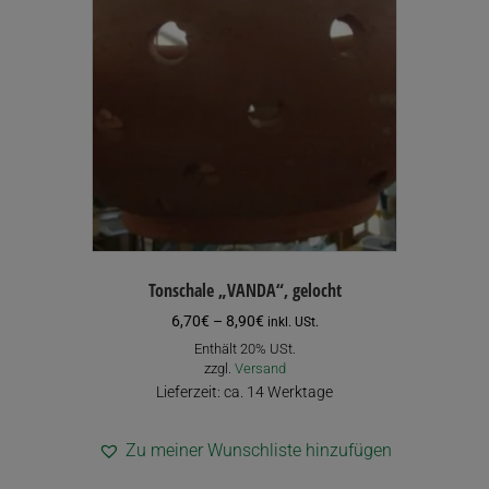
Die
Optionen
können
auf
der
Produktseite
gewählt
werden
Tonschale „VANDA“, gelocht
Preisspanne:
6,70
€
–
8,90
€
inkl. USt.
6,70€
Enthält 20% USt.
bis
zzgl.
Versand
8,90€
Lieferzeit: ca. 14 Werktage
Zu meiner Wunschliste hinzufügen