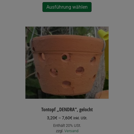
Dieses
Ausführung wählen
Produkt
weist
mehrere
Varianten
auf.
Die
Optionen
können
auf
der
Produktseite
gewählt
werden
Tontopf „DENDRA“, gelocht
Preisspanne:
3,20
€
–
7,60
€
inkl. USt.
3,20€
Enthält 20% USt.
bis
zzgl.
Versand