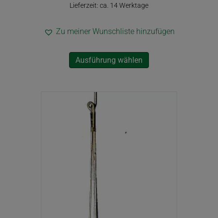
7,60€
Lieferzeit: ca. 14 Werktage
Zu meiner Wunschliste hinzufügen
Dieses
Ausführung wählen
Produkt
weist
mehrere
Varianten
auf.
Die
Optionen
können
auf
der
Produktseite
gewählt
werden