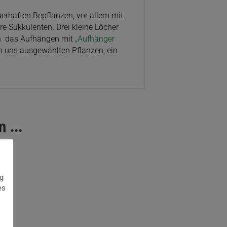
erhaften Bepflanzen, vor allem mit
re Sukkulenten. Drei kleine Löcher
ch das Aufhängen mit
„Aufhänger
n uns ausgewählten Pflanzen, ein
en …
ng
es