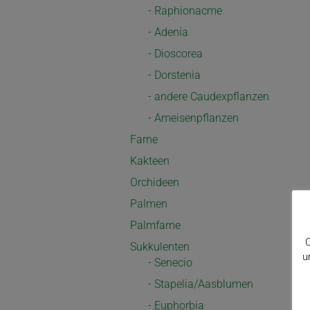
- Raphionacme
- Adenia
- Dioscorea
- Dorstenia
- andere Caudexpflanzen
- Ameisenpflanzen
Farne
Kakteen
Orchideen
Palmen
Palmfarne
C
Sukkulenten
u
- Senecio
- Stapelia/Aasblumen
- Euphorbia