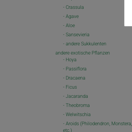
- Crassula
- Agave
- Aloe
- Sansevieria
- andere Sukkulenten
andere exotische Pflanzen
- Hoya
- Passiflora
- Dracaena
- Ficus
- Jacaranda
- Theobroma
- Welwitschia
- Aroids (Philodendron, Monstera,
etc.)