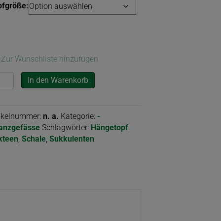
pfgröße:
Zur Wunschliste hinzufügen
hale
In den Warenkorb
ANDA"
nge
tikelnummer:
n. a.
Kategorie:
-
lanzgefässe
Schlagwörter:
Hängetopf
,
kteen
,
Schale
,
Sukkulenten