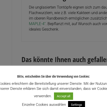
Die unglasierten Tontöpfe eignen sich zum dau
Flachwurzlern, wie z.B. viele Kakteen und ande
im oberen Randbereich ermöglichen zusätzli
MAPLE-4“
. Bepflanzt mit, auf Wunsch auch vo
ideales Geschenk.
Das könnte Ihnen auch gefall
Bitte, entscheiden Sie über die Verwendung von Cookies:
ookies erleichtern die Bereitstellung unserer Dienste. Mit der Nutzu
nserer Dienste erklären Sie sich damit einverstanden, dass wir Cooki
verwenden.
Accept all
Einzelne Cookies auswählen
Settings