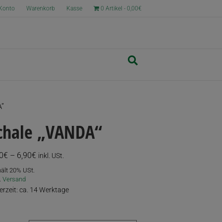
Konto
Warenkorb
Kasse
0 Artikel
0,00€
A“
chale „VANDA“
Preisspanne:
0
€
–
6,90
€
inkl. USt.
5,70€
hält 20% USt.
bis
.
Versand
6,90€
ferzeit: ca. 14 Werktage