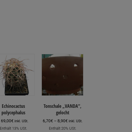
en
n
tseite
t
n
Echinocactus
Tonschale „VANDA“,
polycephalus
gelocht
Preisspanne:
169,00
€
6,70
€
–
8,90
€
inkl. USt.
inkl. USt.
6,70€
Enthält 13% USt.
Enthält 20% USt.
bis