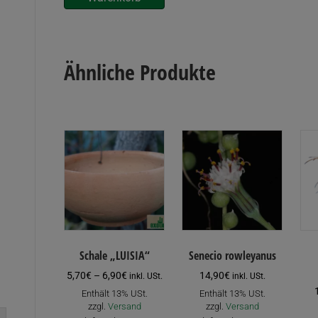
Die
Option
könne
auf
Ähnliche Produkte
der
Produk
gewähl
werde
Schale „LUISIA“
Senecio rowleyanus
Preisspanne:
5,70
€
–
6,90
€
14,90
€
inkl. USt.
inkl. USt.
5,70€
Enthält 13% USt.
Enthält 13% USt.
bis
zzgl.
Versand
zzgl.
Versand
6,90€