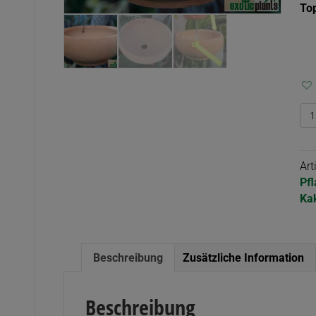
To
Sc
"V
Me
Ar
Pf
Ka
Beschreibung
Zusätzliche Information
Beschreibung