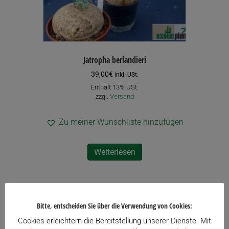
werden
Jatropha berlandieri
39,00
€
inkl. USt.
Enthält 13% USt.
zzgl.
Versand
Zu meiner Wunschliste hinzufügen
Weiterlesen
Bitte, entscheiden Sie über die Verwendung von Cookies:
Cookies erleichtern die Bereitstellung unserer Dienste. Mit