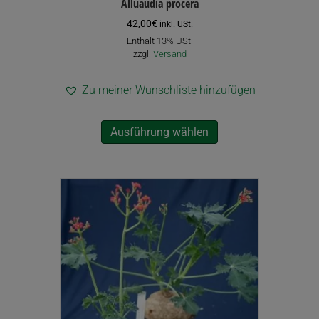
Alluaudia procera
42,00
€
inkl. USt.
Enthält 13% USt.
zzgl.
Versand
Zu meiner Wunschliste hinzufügen
Dieses
Ausführung wählen
Produkt
weist
mehrere
Varianten
auf.
Die
Optionen
können
auf
der
Produktseite
gewählt