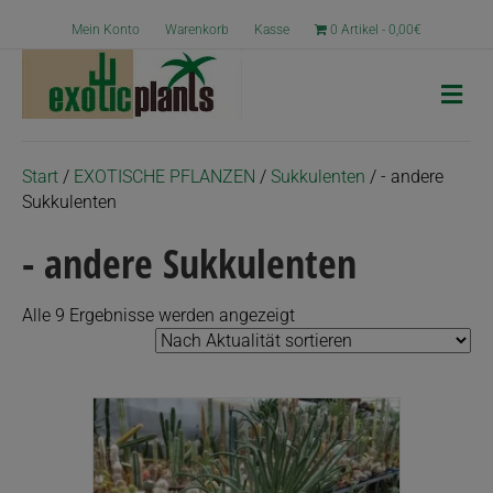
Mein Konto
Warenkorb
Kasse
0 Artikel
0,00€
N
a
v
i
g
Start
/
EXOTISCHE PFLANZEN
/
Sukkulenten
/ - andere
a
Sukkulenten
t
i
- andere Sukkulenten
o
n
Nach
Alle 9 Ergebnisse werden angezeigt
Aktualität
sortiert