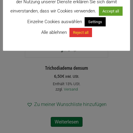
der Nutzung unserer Dienste erklären Sie sich damit
einverstanden, dass wir Cookies verwenden.
Accept all
Einzelne Cookies auswählen
Settings
Alle ablehnen
Reject all
Trichodiadema densum
6,50
€
inkl. USt.
Enthält 13% USt.
zzgl.
Versand
Zu meiner Wunschliste hinzufügen
Weiterlesen