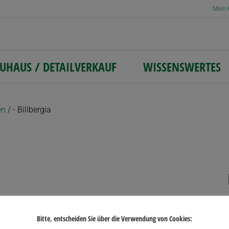
Mein 
UHAUS / DETAILVERKAUF
WISSENSWERTES
en
/ - Billbergia
lität
rt
Bitte, entscheiden Sie über die Verwendung von Cookies: