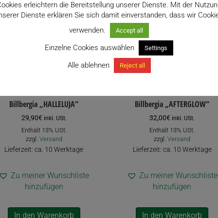
ookies erleichtern die Bereitstellung unserer Dienste. Mit der Nutzu
nserer Dienste erklären Sie sich damit einverstanden, dass wir Cooki
verwenden.
Accept all
Einzelne Cookies auswählen
Settings
Alle ablehnen
Reject all
Billbergia „HALLELUJA“
Billbergia „AFTERGLOW“
29,90
€
32,00
€
inkl. USt.
inkl. USt.
Enthält 13% USt.
Enthält 13% USt.
zzgl.
Versand
zzgl.
Versand
Lieferzeit: ca. 10 Werktage
Lieferzeit: ca. 10 Werktage
Zu meiner Wunschliste
Zu meiner Wunschliste
hinzufügen
hinzufügen
In den Warenkorb
In den Warenkorb