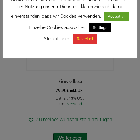
der Nutzung unserer Dienste erklären Sie sich damit
einverstanden, dass wir Cookies verwenden.
Accept all
Einzelne Cookies auswählen
Settings
Alle ablehnen
Reject all
Ficus villosa
29,90
€
inkl. USt.
Enthält 13% USt.
zzgl.
Versand
Zu meiner Wunschliste hinzufügen
Weiterlesen