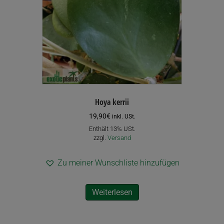
auf
der
Produktseite
gewählt
werden
Hoya kerrii
19,90
€
inkl. USt.
Enthält 13% USt.
zzgl.
Versand
Zu meiner Wunschliste hinzufügen
Weiterlesen