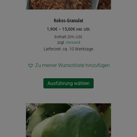
Kokos-Granulat
Preisspanne:
1,90
€
–
15,00
€
inkl. USt.
1,90€
Enthält 20% USt.
bis
zzgl.
Versand
15,00€
Lieferzeit: ca. 10 Werktage
Zu meiner Wunschliste hinzufügen
Dieses
Ausführung wählen
Produkt
weist
mehrere
Varianten
auf.
Die
Optionen
können