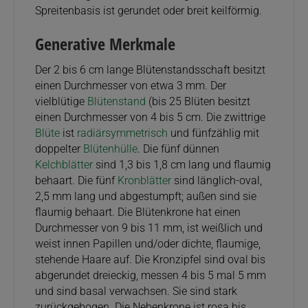
Spreitenbasis ist gerundet oder breit keilförmig.
Generative Merkmale
Der 2 bis 6 cm lange Blütenstandsschaft besitzt
einen Durchmesser von etwa 3 mm. Der
vielblütige
Blütenstand
(bis 25 Blüten besitzt
einen Durchmesser von 4 bis 5 cm. Die zwittrige
Blüte
ist
radiärsymmetrisch
und fünfzählig mit
doppelter
Blütenhülle
. Die fünf dünnen
Kelchblätter
sind 1,3 bis 1,8 cm lang und flaumig
behaart. Die fünf
Kronblätter
sind länglich-oval,
2,5 mm lang und abgestumpft; außen sind sie
flaumig behaart. Die Blütenkrone hat einen
Durchmesser von 9 bis 11 mm, ist weißlich und
weist innen Papillen und/oder dichte, flaumige,
stehende Haare auf. Die Kronzipfel sind oval bis
abgerundet dreieckig, messen 4 bis 5 mal 5 mm
und sind basal verwachsen. Sie sind stark
zurückgebogen. Die Nebenkrone ist rosa bis