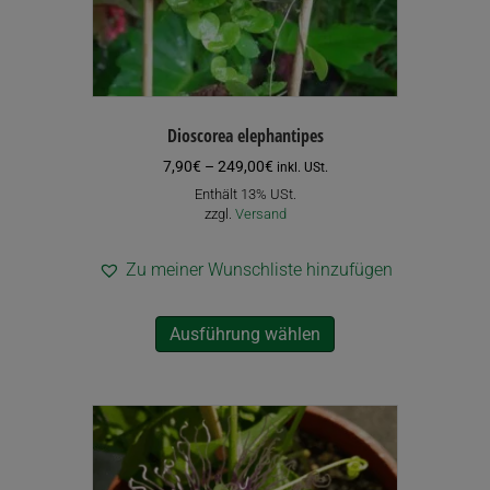
Dioscorea elephantipes
Preisspanne:
7,90
€
–
249,00
€
inkl. USt.
7,90€
Enthält 13% USt.
bis
zzgl.
Versand
249,00€
Zu meiner Wunschliste hinzufügen
Dieses
Ausführung wählen
Produkt
weist
mehrere
Varianten
auf.
Die
Optionen