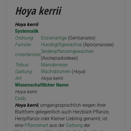
Hoya kerrii
Hoya kerrii
Systematik
Ordnung
:
Enzianartige
(Gentianales)
Familie
:
Hundsgiftgewächse
(Apocynaceae)
Seidenpflanzengewächse
Unterfamilie
:
(Asclepiadoideae)
Tribus
:
Marsdenieae
Gattung
:
Wachsblumen
(
Hoya
)
Art
:
Hoya kerrii
Wissenschaftlicher Name
Hoya kerrii
Craib
Hoya kerrii
, umgangssprachlich wegen ihrer
Blattform gelegentlich auch Herzblatt-Pflanze,
Herzpflanze oder Kleiner Liebling genannt, ist
eine
Pflanzenart
aus der
Gattung
der