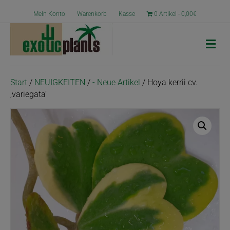
Mein Konto
Warenkorb
Kasse
0 Artikel
0,00€
N
a
v
i
g
Start
/
NEUIGKEITEN
/
- Neue Artikel
/ Hoya kerrii cv.
a
‚variegata‘
t
i
o
n