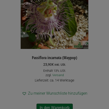
können
auf
der
Produktseite
gewählt
werden
Passiflora incarnata (Maypop)
23,90
€
inkl. USt.
Enthält 13% USt.
zzgl.
Versand
Lieferzeit: ca. 14 Werktage
Zu meiner Wunschliste hinzufügen
In den Warenkorb