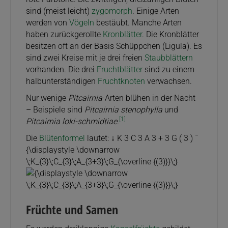
sind (meist leicht)
zygomorph
. Einige Arten
werden von
Vögeln
bestäubt. Manche Arten
haben zurückgerollte
Kronblätter
. Die Kronblätter
besitzen oft an der Basis Schüppchen (Ligula). Es
sind zwei Kreise mit je drei freien
Staubblättern
vorhanden. Die drei
Fruchtblätter
sind zu einem
halbunterständigen
Fruchtknoten
verwachsen.
Nur wenige
Pitcairnia
-Arten blühen in der Nacht
– Beispiele sind
Pitcairnia stenophylla
und
[1]
Pitcairnia loki-schmidtiae
.
Die
Blütenformel
lautet:
↓ K 3 C 3 A 3 + 3 G ( 3 ) ¯
{\displaystyle \downarrow
\;K_{3}\;C_{3}\;A_{3+3}\;G_{\overline {(3)}}\;}
Früchte und Samen