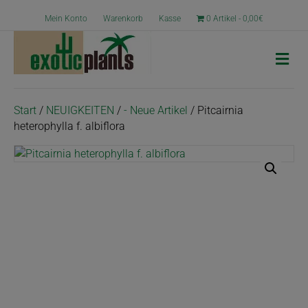
Mein Konto
Warenkorb
Kasse
0 Artikel
0,00€
N
a
v
i
g
Start
/
NEUIGKEITEN
/
- Neue Artikel
/ Pitcairnia
a
heterophylla f. albiflora
t
i
o
n