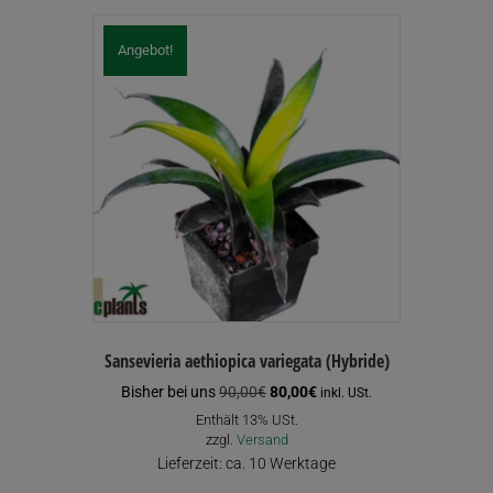
auf
der
Angebot!
Produktseite
gewählt
werden
Sansevieria aethiopica variegata (Hybride)
Ursprünglicher
Aktueller
Bisher bei uns
90,00
€
80,00
€
inkl. USt.
Preis
Preis
Enthält 13% USt.
war:
ist:
zzgl.
Versand
90,00€
80,00€.
Lieferzeit: ca. 10 Werktage