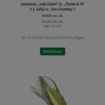
Sansevieria „Lady Charm“ (S. „Florida H-13“
X S. ballyi cv „Tom Grumbley“)
59,00
€
inkl. USt.
Enthält 13% USt.
zzgl.
Versand
Zu meiner Wunschliste hinzufügen
Weiterlesen