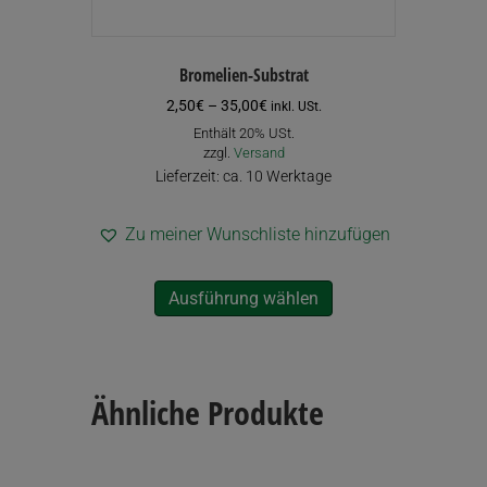
Bromelien-Substrat
Preisspanne:
2,50
€
–
35,00
€
inkl. USt.
2,50€
Enthält 20% USt.
bis
zzgl.
Versand
35,00€
Lieferzeit: ca. 10 Werktage
Zu meiner Wunschliste hinzufügen
Dieses
Ausführung wählen
Produkt
weist
mehrere
Varianten
auf.
Ähnliche Produkte
Die
Optionen
können