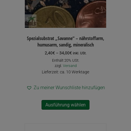
gewählt
werden
Spezialsubstrat „Savanne“ – nährstoffarm,
humusarm, sandig, mineralisch
Preisspanne:
2,40
€
–
34,00
€
inkl. USt.
2,40€
Enthält 20% USt.
bis
zzgl.
Versand
34,00€
Lieferzeit: ca. 10 Werktage
Zu meiner Wunschliste hinzufügen
Dieses
Ausführung wählen
Produkt
weist
mehrere
Varianten