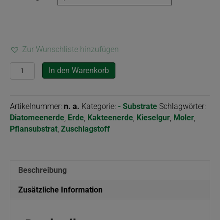
Zur Wunschliste hinzufügen
Moler,
In den Warenkorb
gebrannt
Menge
Artikelnummer:
n. a.
Kategorie:
- Substrate
Schlagwörter:
Diatomeenerde
,
Erde
,
Kakteenerde
,
Kieselgur
,
Moler
,
Pflansubstrat
,
Zuschlagstoff
Beschreibung
Zusätzliche Information