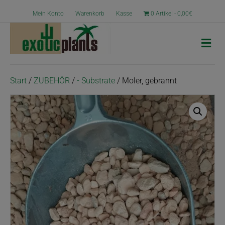
Mein Konto
Warenkorb
Kasse
0 Artikel
0,00€
N
a
v
i
g
Start
/
ZUBEHÖR
/
- Substrate
/ Moler, gebrannt
a
t
i
o
n