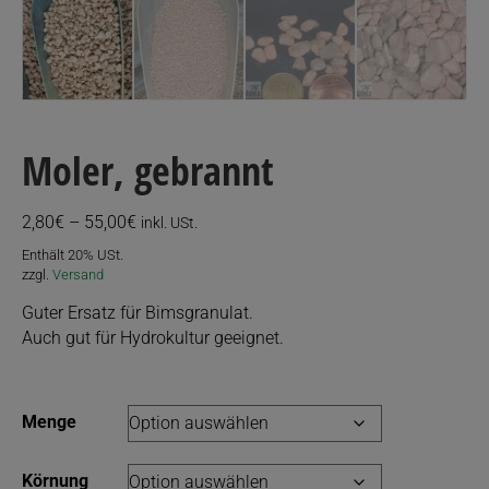
Moler, gebrannt
Preisspanne:
2,80
€
–
55,00
€
inkl. USt.
2,80€
Enthält 20% USt.
bis
zzgl.
Versand
55,00€
Guter Ersatz für Bimsgranulat.
Auch gut für Hydrokultur geeignet.
Menge
Körnung