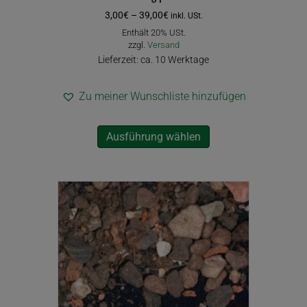
Preisspanne:
3,00
€
–
39,00
€
inkl. USt.
3,00€
Enthält 20% USt.
bis
zzgl.
Versand
39,00€
Lieferzeit: ca. 10 Werktage
Zu meiner Wunschliste hinzufügen
Dieses
Ausführung wählen
Produkt
weist
mehrere
Varianten
auf.
Die
Optionen
können
auf
der
Produktseite