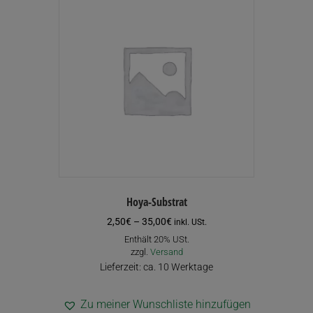
auf.
Die
Optionen
können
auf
der
Produktseite
gewählt
werden
Hoya-Substrat
Preisspanne:
2,50
€
–
35,00
€
inkl. USt.
2,50€
Enthält 20% USt.
bis
zzgl.
Versand
35,00€
Lieferzeit: ca. 10 Werktage
Zu meiner Wunschliste hinzufügen