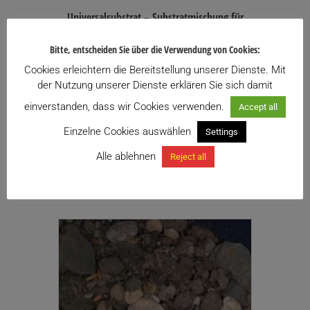
Universalsubstrat – Substratmischung für
Kakteen und andere Sukkulenten
Bitte, entscheiden Sie über die Verwendung von Cookies:
Preisspanne:
2,40
€
–
33,00
€
inkl. USt.
2,40€
Cookies erleichtern die Bereitstellung unserer Dienste. Mit
Enthält 20% USt.
bis
zzgl.
Versand
der Nutzung unserer Dienste erklären Sie sich damit
33,00€
Lieferzeit: ca. 10 Werktage
einverstanden, dass wir Cookies verwenden.
Accept all
Einzelne Cookies auswählen
Settings
Zu meiner Wunschliste hinzufügen
Alle ablehnen
Reject all
Dieses
Ausführung wählen
Produkt
weist
mehrere
Varianten
auf.
Die
Optionen
können
auf