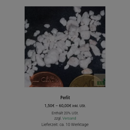
Perlit
Preisspanne:
1,50
€
–
60,00
€
inkl. USt.
1,50€
Enthält 20% USt.
bis
zzgl.
Versand
60,00€
Lieferzeit: ca. 10 Werktage