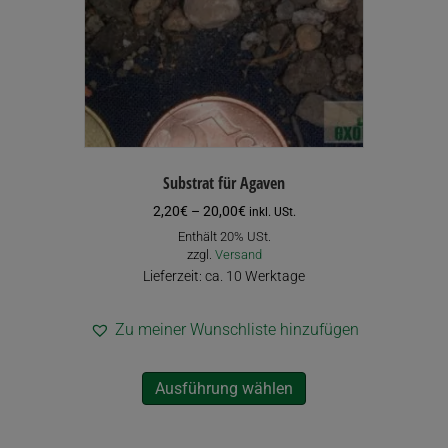
der
Produktseite
gewählt
werden
Substrat für Agaven
Preisspanne:
2,20
€
–
20,00
€
inkl. USt.
2,20€
Enthält 20% USt.
bis
zzgl.
Versand
20,00€
Lieferzeit: ca. 10 Werktage
Zu meiner Wunschliste hinzufügen
Dieses
Ausführung wählen
Produkt
weist
mehrere