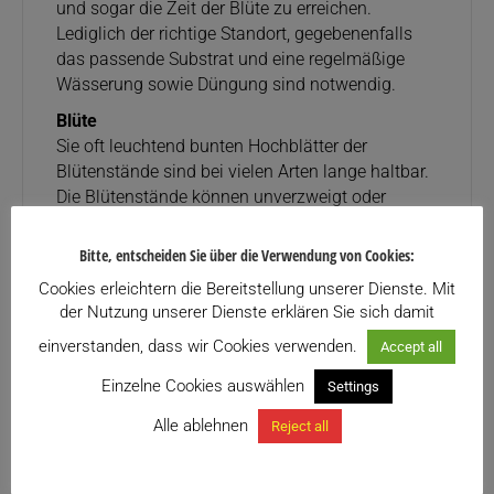
und sogar die Zeit der Blüte zu erreichen.
Lediglich der richtige Standort, gegebenenfalls
das passende Substrat und eine regelmäßige
Wässerung sowie Düngung sind notwendig.
Blüte
Sie oft leuchtend bunten Hochblätter der
Blütenstände sind bei vielen Arten lange haltbar.
Die Blütenstände können unverzweigt oder
verzweigt sein. Die zwittrigen Blüten sind
dreizählig mit doppelter Blütenhülle. Die drei
Bitte, entscheiden Sie über die Verwendung von Cookies:
freien Kelchblätter sind symmetrisch und spitz.
Cookies erleichtern die Bereitstellung unserer Dienste. Mit
Es werden Kapselfrüchte gebildet. Die Samen
der Nutzung unserer Dienste erklären Sie sich damit
besitzen einen „Fallschirm“ ähnlich wie bei der
einverstanden, dass wir Cookies verwenden.
Pusteblume.
Accept all
Herkunft
Einzelne Cookies auswählen
Settings
Die Tillandsien-Arten sind vom Süden der USA
Alle ablehnen
Reject all
bis fast zur Südspitze Südamerikas verbreitet. Sie
wachsen: