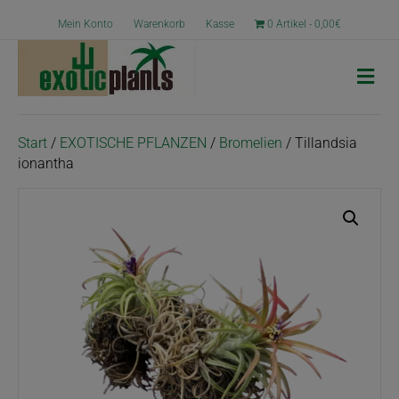
Mein Konto
Warenkorb
Kasse
0 Artikel
0,00€
N
a
v
i
g
Start
/
EXOTISCHE PFLANZEN
/
Bromelien
/ Tillandsia
a
ionantha
t
i
o
n