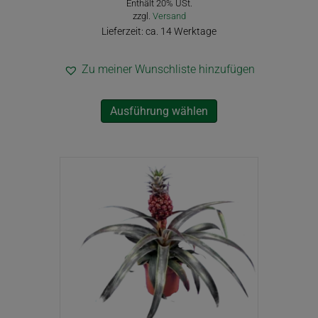
Enthält 20% USt.
bis
zzgl.
Versand
8,90€
Lieferzeit: ca. 14 Werktage
Zu meiner Wunschliste hinzufügen
Dieses
Ausführung wählen
Produkt
weist
mehrere
Varianten
auf.
Die
Optionen
können
auf
der
Produktseite
gewählt
werden