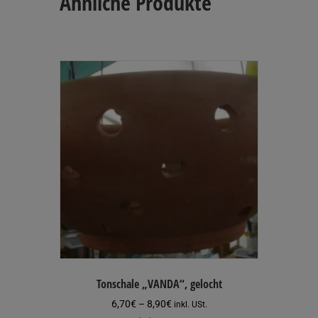
Ähnliche Produkte
Tonschale „VANDA“, gelocht
Preisspanne:
6,70
€
–
8,90
€
inkl. USt.
6,70€