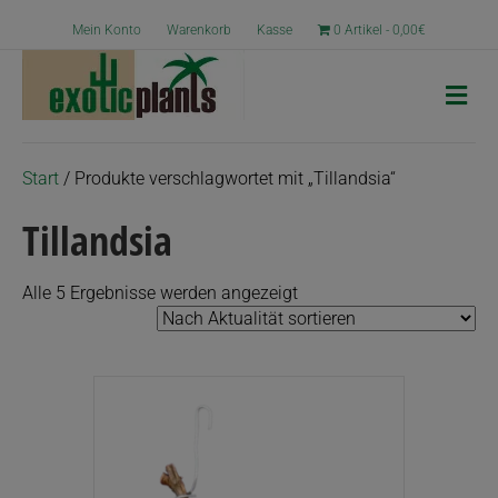
Mein Konto
Warenkorb
Kasse
0 Artikel
0,00€
N
a
v
i
g
Start
/ Produkte verschlagwortet mit „Tillandsia“
a
t
Tillandsia
i
o
n
Nach
Alle 5 Ergebnisse werden angezeigt
Aktualität
sortiert