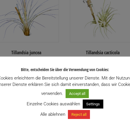
Tillandsia juncea
Tillandsia cacticola
10,00
€
19,50
€
inkl. USt.
inkl. USt.
Enthält 13% USt.
Enthält 13% USt.
Bitte, entscheiden Sie über die Verwendung von Cookies:
zzgl.
Versand
zzgl.
Versand
ookies erleichtern die Bereitstellung unserer Dienste. Mit der Nutzu
Lieferzeit: ca. 10 Werktage
Lieferzeit: ca. 10 Werktage
nserer Dienste erklären Sie sich damit einverstanden, dass wir Cooki
verwenden.
Accept all
Zu meiner Wunschliste
Zu meiner Wunschliste
hinzufügen
hinzufügen
Einzelne Cookies auswählen
Settings
Alle ablehnen
Reject all
In den Warenkorb
In den Warenkorb