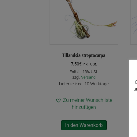
Tillandsia streptocarpa
7,50
€
inkl. USt.
Enthält 13% USt.
zzgl.
Versand
C
Lieferzeit: ca. 10 Werktage
u
Zu meiner Wunschliste
hinzufügen
In den Warenkorb