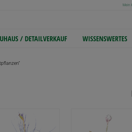
Mein 
UHAUS / DETAILVERKAUF
WISSENSWERTES
tpflanzen“
lität
rt