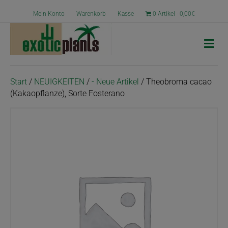
Mein Konto
Warenkorb
Kasse
0 Artikel
0,00€
N
a
v
i
g
Start
/
NEUIGKEITEN
/
- Neue Artikel
/ Theobroma cacao
a
(Kakaopflanze), Sorte Fosterano
t
i
o
n