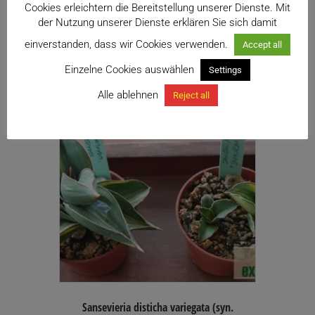
Cookies erleichtern die Bereitstellung unserer Dienste. Mit
Ähnliche Produkte
der Nutzung unserer Dienste erklären Sie sich damit
einverstanden, dass wir Cookies verwenden.
Accept all
Einzelne Cookies auswählen
Settings
Alle ablehnen
Reject all
Sansevieria disticha variegata (syn.