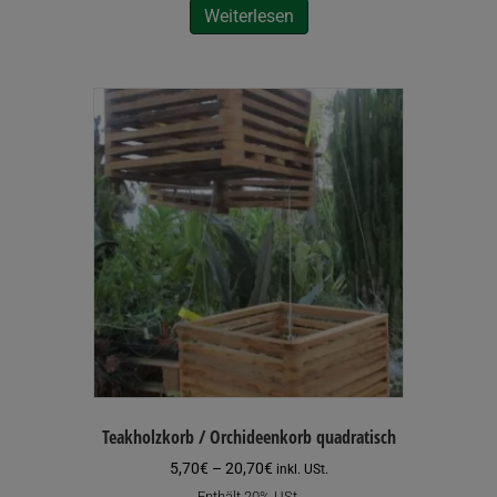
Weiterlesen
Teakholzkorb / Orchideenkorb quadratisch
Preisspanne:
5,70
€
–
20,70
€
inkl. USt.
5,70€
Enthält 20% USt.