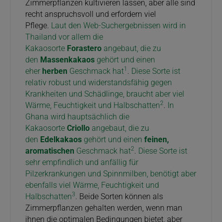
Zimmerpflanzen kultivieren lassen, aber alle sind
recht anspruchsvoll und erfordern viel
Pflege.
Laut den Web-Suchergebnissen wird in
Thailand vor allem die
Kakaosorte
Forastero
angebaut, die zu
den
Massenkakaos
gehört und einen
1
eher
herben
Geschmack hat
.
Diese Sorte ist
relativ robust und widerstandsfähig gegen
Krankheiten und Schädlinge, braucht aber viel
2
Wärme, Feuchtigkeit und Halbschatten
.
In
Ghana wird hauptsächlich die
Kakaosorte
Criollo
angebaut, die zu
den
Edelkakaos
gehört und einen
feinen,
2
aromatischen
Geschmack hat
.
Diese Sorte ist
sehr empfindlich und anfällig für
Pilzerkrankungen und Spinnmilben, benötigt aber
ebenfalls viel Wärme, Feuchtigkeit und
3
Halbschatten
. Beide Sorten können als
Zimmerpflanzen gehalten werden, wenn man
ihnen die optimalen Bedingungen bietet, aber