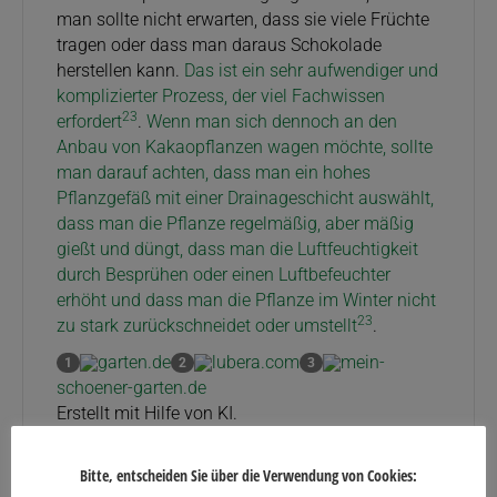
man sollte nicht erwarten, dass sie viele Früchte
tragen oder dass man daraus Schokolade
herstellen kann.
Das ist ein sehr aufwendiger und
komplizierter Prozess, der viel Fachwissen
2
3
erfordert
.
Wenn man sich dennoch an den
Anbau von Kakaopflanzen wagen möchte, sollte
man darauf achten, dass man ein hohes
Pflanzgefäß mit einer Drainageschicht auswählt,
dass man die Pflanze regelmäßig, aber mäßig
gießt und düngt, dass man die Luftfeuchtigkeit
durch Besprühen oder einen Luftbefeuchter
erhöht und dass man die Pflanze im Winter nicht
2
3
zu stark zurückschneidet oder umstellt
.
garten.de
lubera.com
mein-
1
2
3
schoener-garten.de
Erstellt mit Hilfe von KI.
Bitte, entscheiden Sie über die Verwendung von Cookies: