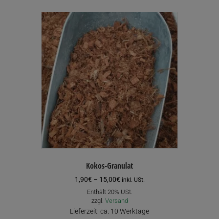
mehrere
Varianten
auf.
Die
Optionen
können
auf
der
Produktseite
gewählt
werden
Kokos-Granulat
Preisspanne:
1,90
€
–
15,00
€
inkl. USt.
1,90€
Enthält 20% USt.
bis
zzgl.
Versand
15,00€
Lieferzeit: ca. 10 Werktage