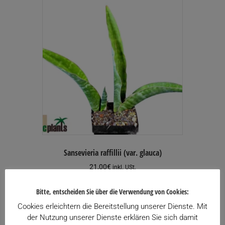
Sansevieria raffillii (var. glauca)
21,00
€
inkl. USt.
Enthält 13% USt.
zzgl.
Versand
Bitte, entscheiden Sie über die Verwendung von Cookies:
Cookies erleichtern die Bereitstellung unserer Dienste. Mit
Zu meiner Wunschliste hinzufügen
der Nutzung unserer Dienste erklären Sie sich damit