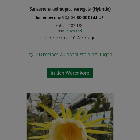
Sansevieria aethiopica variegata (Hybride)
Ursprünglicher
Aktueller
Bisher bei uns
90,00
€
80,00
€
inkl. USt.
Preis
Preis
Enthält 13% USt.
war:
ist:
zzgl.
Versand
90,00€
80,00€.
Lieferzeit: ca. 10 Werktage
Zu meiner Wunschliste hinzufügen
In den Warenkorb