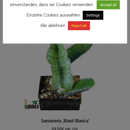
einverstanden, dass wir Cookies verwenden.
Accept all
Weiterlesen
Einzelne Cookies auswählen
Settings
Alle ablehnen
Reject all
Sansevieria ‚Manii Manica‘
69,00
€
inkl. USt.