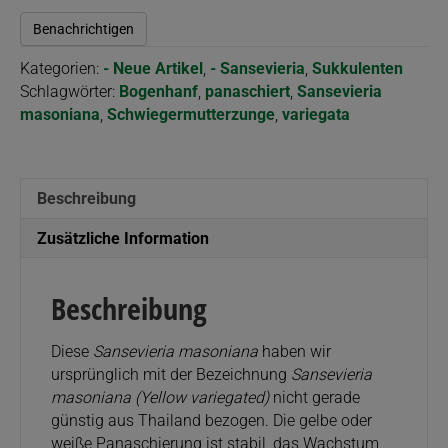
Benachrichtigen
Kategorien:
- Neue Artikel
,
- Sansevieria
,
Sukkulenten
Schlagwörter:
Bogenhanf
,
panaschiert
,
Sansevieria
masoniana
,
Schwiegermutterzunge
,
variegata
Beschreibung
Zusätzliche Information
Beschreibung
Diese
Sansevieria masoniana
haben wir
ursprünglich mit der Bezeichnung
Sansevieria
masoniana (Yellow variegated)
nicht gerade
günstig aus Thailand bezogen. Die gelbe oder
weiße Panaschierung ist stabil, das Wachstum