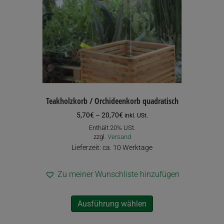
Teakholzkorb / Orchideenkorb quadratisch
Preisspanne:
5,70
€
–
20,70
€
inkl. USt.
5,70€
Enthält 20% USt.
bis
zzgl.
Versand
20,70€
Lieferzeit: ca. 10 Werktage
Zu meiner Wunschliste hinzufügen
Dieses
Ausführung wählen
Produkt
weist