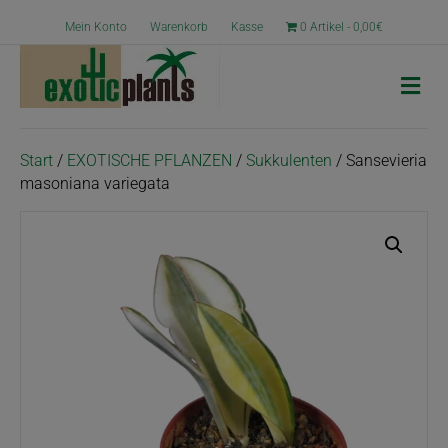
Mein Konto
Warenkorb
Kasse
0 Artikel
0,00€
N
a
v
i
g
Start
/
EXOTISCHE PFLANZEN
/
Sukkulenten
/ Sansevieria
a
masoniana variegata
t
i
o
n