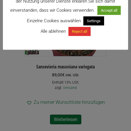
der Nutzung unserer Dienste erklären Sie sich damit
einverstanden, dass wir Cookies verwenden.
Accept all
Einzelne Cookies auswählen
Settings
Alle ablehnen
Reject all
Sansevieria masoniana variegata
89,00
€
inkl. USt.
Enthält 13% USt.
zzgl.
Versand
Zu meiner Wunschliste hinzufügen
Weiterlesen