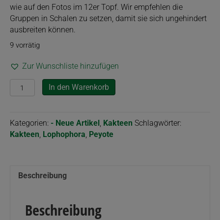
wie auf den Fotos im 12er Topf. Wir empfehlen die
Gruppen in Schalen zu setzen, damit sie sich ungehindert
ausbreiten können.
9 vorrätig
Zur Wunschliste hinzufügen
Lophophora
In den Warenkorb
williamsii
var.
caespitosa
Kategorien:
- Neue Artikel
,
Kakteen
Schlagwörter:
(Peyote
Kakteen
,
Lophophora
,
Peyote
cluster)
Menge
Beschreibung
Beschreibung