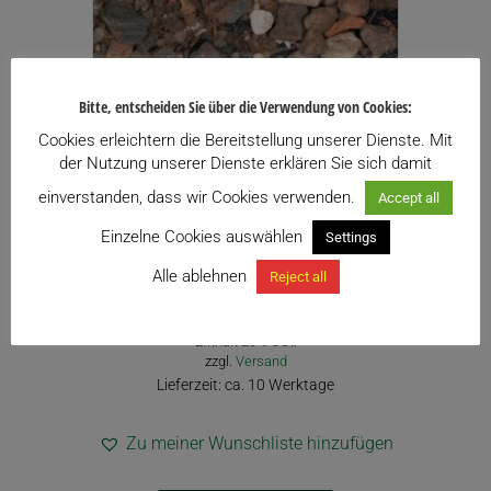
Bitte, entscheiden Sie über die Verwendung von Cookies:
Cookies erleichtern die Bereitstellung unserer Dienste. Mit
der Nutzung unserer Dienste erklären Sie sich damit
einverstanden, dass wir Cookies verwenden.
Accept all
Einzelne Cookies auswählen
Settings
Universalsubstrat – Substratmischung für
Alle ablehnen
Reject all
Kakteen und andere Sukkulenten
Preisspanne:
2,40
€
–
33,00
€
inkl. USt.
2,40€
Enthält 20% USt.
bis
zzgl.
Versand
33,00€
Lieferzeit: ca. 10 Werktage
Zu meiner Wunschliste hinzufügen
Dieses