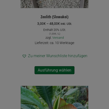
Zeolith (Slowakei)
Preisspanne:
3,00
€
–
48,00
€
inkl. USt.
3,00€
Enthält 20% USt.
bis
(
1,00
€
/ L)
48,00€
zzgl.
Versand
Lieferzeit: ca. 10 Werktage
Zu meiner Wunschliste hinzufügen
Dieses
Ausführung wählen
Produkt
weist
mehrere
Varianten
auf.
Die
Optionen