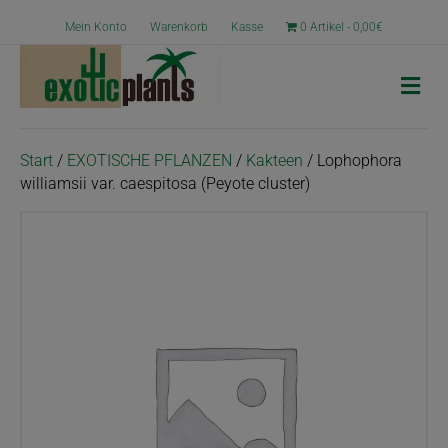
Mein Konto
Warenkorb
Kasse
0 Artikel
0,00€
N
a
v
i
g
Start
/
EXOTISCHE PFLANZEN
/
Kakteen
/ Lophophora
a
williamsii var. caespitosa (Peyote cluster)
t
i
o
n