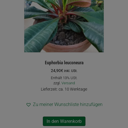
können
auf
der
Produktseite
gewählt
werden
Euphorbia leuconeura
24,90
€
inkl. USt.
Enthält 13% USt.
zzgl.
Versand
Lieferzeit: ca. 10 Werktage
Zu meiner Wunschliste hinzufügen
In den Warenkorb