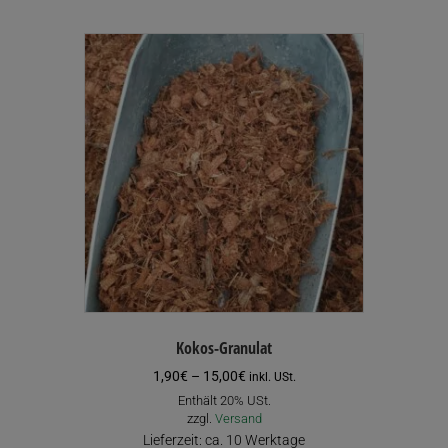
Kokos-Granulat
Preisspanne:
1,90
€
–
15,00
€
inkl. USt.
1,90€
Enthält 20% USt.
bis
zzgl.
Versand
15,00€
Lieferzeit: ca. 10 Werktage