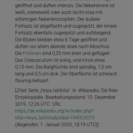
geöffnet und duften intensiv. Die Nebenkrone ist
weiß, cremeweiß oder auch leicht rosa mit
eiförmigen Nebenkronzipfeln. Der äußere
Fortsatz ist abgeflacht und zugespitzt, der innere
Fortsatz ebenfalls zugespitzt und aufsteigend.
Die Blüten bleiben etwa 6 Tage geöffnet und
duften vor allem abends stark nach Moschus.
Die
Pollinien
sind 0,35 mm breit und geflügelt.
Das Corpusculum ist eckig, und misst etwa
0,15 mm. Die Balgfrüchte sind spindlig, 7,5 cm
lang und 0,5 cm dick. Die Oberfläche ist schwach
flaumig behaart.
[
Zitat
: Seite „Hoya latifolia“. In: Wikipedia, Die freie
Enzyklopädie. Bearbeitungsstand: 15. Dezember
2019, 12:26 UTC. URL:
https://de.wikipedia.org/w/index.php?
title=Hoya_latifolia&oldid=194922073
(Abgerufen: 1. Januar 2020, 18:19 UTC)]