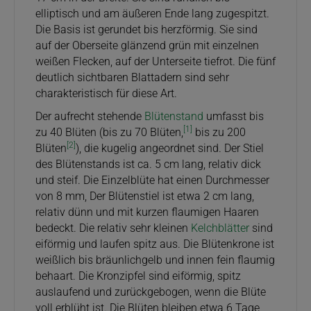
elliptisch und am äußeren Ende lang zugespitzt.
Die Basis ist gerundet bis herzförmig. Sie sind
auf der Oberseite glänzend grün mit einzelnen
weißen Flecken, auf der Unterseite tiefrot. Die fünf
deutlich sichtbaren Blattadern sind sehr
charakteristisch für diese Art.
Der aufrecht stehende
Blütenstand
umfasst bis
[1]
zu 40 Blüten (bis zu 70 Blüten,
bis zu 200
[2]
Blüten
), die kugelig angeordnet sind. Der Stiel
des Blütenstands ist ca. 5 cm lang, relativ dick
und steif. Die Einzelblüte hat einen Durchmesser
von 8 mm, Der Blütenstiel ist etwa 2 cm lang,
relativ dünn und mit kurzen flaumigen Haaren
bedeckt. Die relativ sehr kleinen
Kelchblätter
sind
eiförmig und laufen spitz aus. Die Blütenkrone ist
weißlich bis bräunlichgelb und innen fein flaumig
behaart. Die Kronzipfel sind eiförmig, spitz
auslaufend und zurückgebogen, wenn die Blüte
voll erblüht ist. Die Blüten bleiben etwa 6 Tage