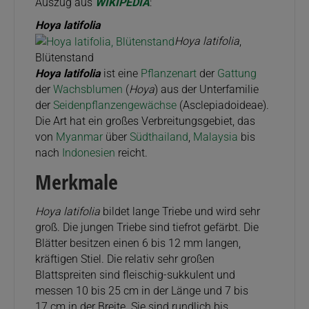
Auszug aus
WIKIPEDIA
:
Hoya latifolia
Hoya latifolia
,
Blütenstand
Hoya latifolia
ist eine
Pflanzenart
der
Gattung
der
Wachsblumen
(
Hoya
) aus der Unterfamilie
der
Seidenpflanzengewächse
(Asclepiadoideae).
Die Art hat ein großes Verbreitungsgebiet, das
von
Myanmar
über
Südthailand
,
Malaysia
bis
nach
Indonesien
reicht.
Merkmale
Hoya latifolia
bildet lange Triebe und wird sehr
groß. Die jungen Triebe sind tiefrot gefärbt. Die
Blätter besitzen einen 6 bis 12 mm langen,
kräftigen Stiel. Die relativ sehr großen
Blattspreiten sind fleischig-sukkulent und
messen 10 bis 25 cm in der Länge und 7 bis
17 cm in der Breite. Sie sind rundlich bis