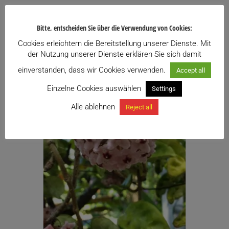
Zu meiner Wunschliste hinzufügen
Bitte, entscheiden Sie über die Verwendung von Cookies:
Dieses
Cookies erleichtern die Bereitstellung unserer Dienste. Mit
Ausführung wählen
Produkt
der Nutzung unserer Dienste erklären Sie sich damit
weist
einverstanden, dass wir Cookies verwenden.
Accept all
mehrere
Einzelne Cookies auswählen
Varianten
Settings
auf.
Alle ablehnen
Reject all
Die
Optionen
können
auf
der
Produktseite
gewählt
werden