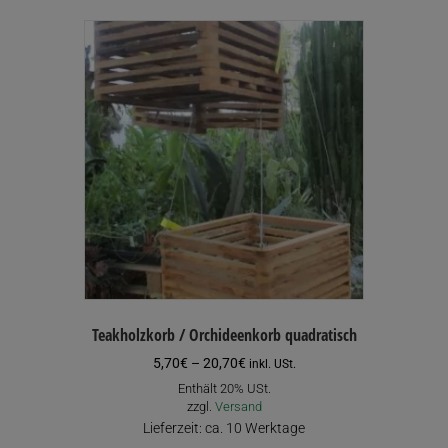
Teakholzkorb / Orchideenkorb quadratisch
Preisspanne:
5,70
€
–
20,70
€
inkl. USt.
5,70€
Enthält 20% USt.
bis
zzgl.
Versand
20,70€
Lieferzeit: ca. 10 Werktage