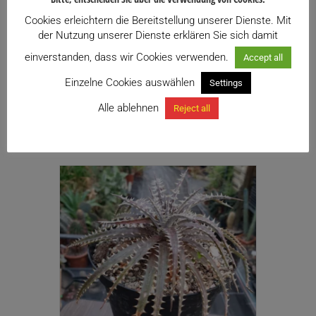
9,50
€
inkl. USt.
Cookies erleichtern die Bereitstellung unserer Dienste. Mit
Enthält 13% USt.
der Nutzung unserer Dienste erklären Sie sich damit
zzgl.
Versand
einverstanden, dass wir Cookies verwenden.
Accept all
Zu meiner Wunschliste hinzufügen
Einzelne Cookies auswählen
Settings
Alle ablehnen
Reject all
Weiterlesen