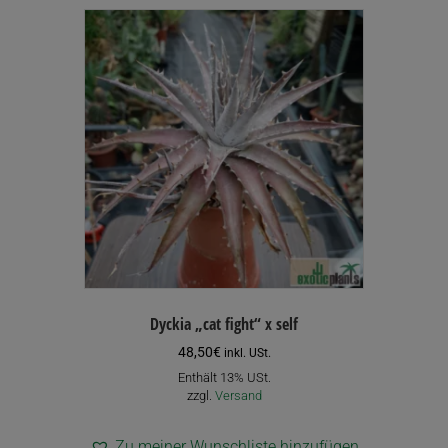
Dyckia „cat fight“ x self
48,50
€
inkl. USt.
Enthält 13% USt.
zzgl.
Versand
Zu meiner Wunschliste hinzufügen