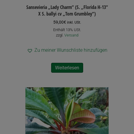
Sansevieria „Lady Charm“ (S. „Florida H-13“
X S. ballyi cv „Tom Grumbley“)
59,00
€
inkl. USt.
Enthält 13% USt.
zzgl.
Versand
Zu meiner Wunschliste hinzufügen
Weiterlesen