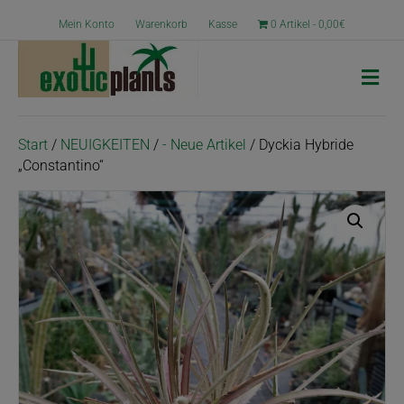
Mein Konto
Warenkorb
Kasse
0 Artikel
0,00€
N
a
v
i
g
Start
/
NEUIGKEITEN
/
- Neue Artikel
/ Dyckia Hybride
a
„Constantino“
t
i
o
n