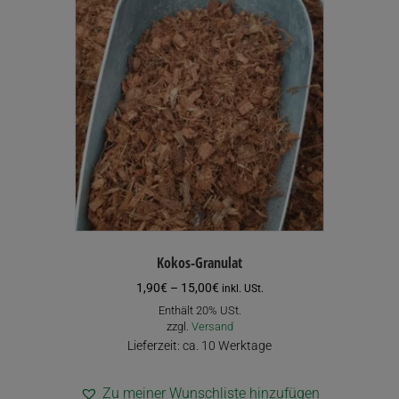
Kokos-Granulat
Preisspanne:
1,90
€
–
15,00
€
inkl. USt.
1,90€
Enthält 20% USt.
bis
zzgl.
Versand
15,00€
Lieferzeit: ca. 10 Werktage
Zu meiner Wunschliste hinzufügen