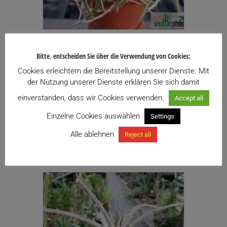
Dyckia fosteriana
Bitte, entscheiden Sie über die Verwendung von Cookies:
19,50
€
inkl. USt.
Cookies erleichtern die Bereitstellung unserer Dienste. Mit
Enthält 13% USt.
der Nutzung unserer Dienste erklären Sie sich damit
zzgl.
Versand
einverstanden, dass wir Cookies verwenden.
Accept all
Zu meiner Wunschliste hinzufügen
Einzelne Cookies auswählen
Settings
Alle ablehnen
Reject all
Weiterlesen