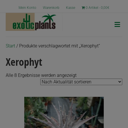
Mein Konto
Warenkorb
Kasse
0 Artikel
0,00€
N
a
v
i
g
Start
/ Produkte verschlagwortet mit „Xerophyt“
a
t
Xerophyt
i
o
n
Nach
Alle 8 Ergebnisse werden angezeigt
Aktualität
sortiert