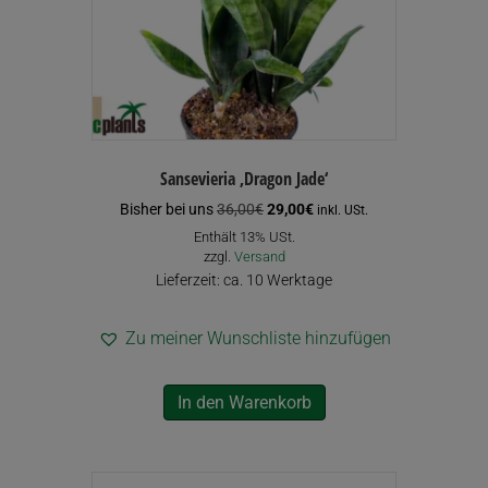
Sansevieria ‚Dragon Jade‘
Ursprünglicher
Aktueller
Bisher bei uns
36,00
€
29,00
€
inkl. USt.
Preis
Preis
Enthält 13% USt.
war:
ist:
zzgl.
Versand
36,00€
29,00€.
Lieferzeit: ca. 10 Werktage
Zu meiner Wunschliste hinzufügen
In den Warenkorb