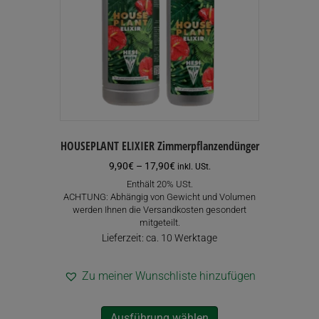
HOUSEPLANT ELIXIER Zimmerpflanzendünger
Preisspanne:
9,90
€
–
17,90
€
inkl. USt.
9,90€
Enthält 20% USt.
bis
ACHTUNG: Abhängig von Gewicht und Volumen
17,90€
werden Ihnen die Versandkosten gesondert
mitgeteilt.
Lieferzeit: ca. 10 Werktage
Zu meiner Wunschliste hinzufügen
Dieses
Ausführung wählen
Produkt