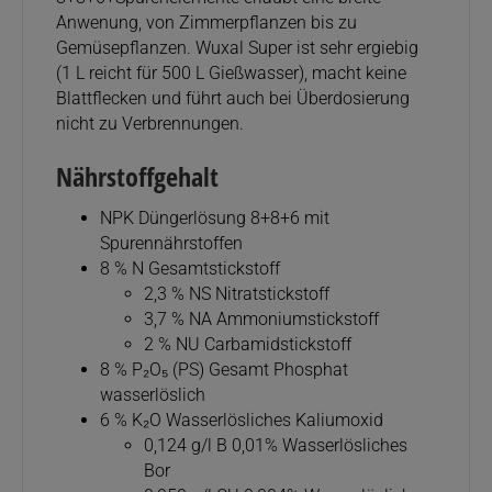
Anwenung, von Zimmerpflanzen bis zu
Gemüsepflanzen. Wuxal Super ist sehr ergiebig
(1 L reicht für 500 L Gießwasser), macht keine
Blattflecken und führt auch bei Überdosierung
nicht zu Verbrennungen.
Nährstoffgehalt
NPK Düngerlösung 8+8+6 mit
Spurennährstoffen
8 % N Gesamtstickstoff
2,3 % NS Nitratstickstoff
3,7 % NA Ammoniumstickstoff
2 % NU Carbamidstickstoff
8 % P₂O₅ (PS) Gesamt Phosphat
wasserlöslich
6 % K₂O Wasserlösliches Kaliumoxid
0,124 g/l B 0,01% Wasserlösliches
Bor