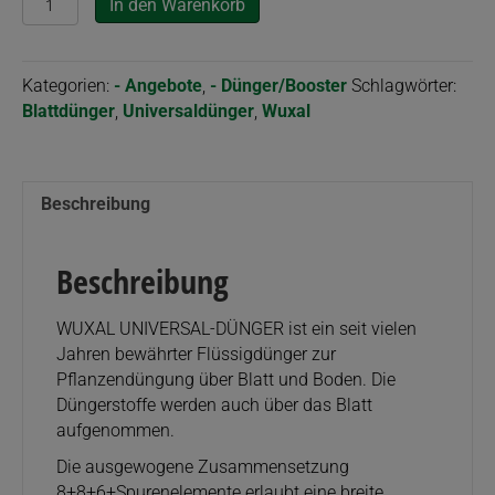
In den Warenkorb
Universal-
Dünger
(ehem.
Kategorien:
- Angebote
,
- Dünger/Booster
Schlagwörter:
WUXAL
Blattdünger
,
Universaldünger
,
Wuxal
Super)
Menge
Beschreibung
Beschreibung
WUXAL UNIVERSAL-DÜNGER ist ein seit vielen
Jahren bewährter Flüssigdünger zur
Pflanzendüngung über Blatt und Boden. Die
Düngerstoffe werden auch über das Blatt
aufgenommen.
Die ausgewogene Zusammensetzung
8+8+6+Spurenelemente erlaubt eine breite