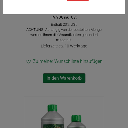
WUXAL BLÜTENPRACHT
19,90
€
inkl. USt.
Enthält 20% USt.
ACHTUNG: Abhängig von der bestellten Menge
werden Ihnen die Vrsandkosten gesondert
mitgeteilt.
Lieferzeit: ca. 10 Werktage
Zu meiner Wunschliste hinzufügen
In den Warenkorb