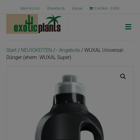
Mein Konto
Warenkorb
Kasse
0 Artikel
0,00€
N
a
v
i
g
Start
/
NEUIGKEITEN
/
- Angebote
/ WUXAL Universal-
a
Dünger (ehem. WUXAL Super)
t
i
o
n