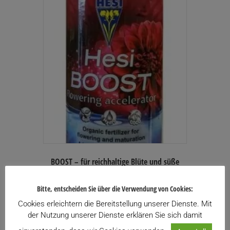
BOOST – für reichhaltige Blüte und süße
Früchte
Preisspanne:
16,00
€
–
25,00
€
Bitte, entscheiden Sie über die Verwendung von Cookies:
inkl. USt.
16,00€
Enthält 20% USt.
Cookies erleichtern die Bereitstellung unserer Dienste. Mit
bis
ACHTUNG: Abhängig von Gewicht und Volumen
der Nutzung unserer Dienste erklären Sie sich damit
25,00€
werden Ihnen die Versandkosten gesondert
mitgeteilt.