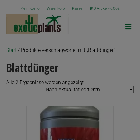
Mein Konto
Warenkorb
Kasse
0 Artikel
0,00€
N
a
v
i
g
Start
/ Produkte verschlagwortet mit „Blattdünger“
a
t
Blattdünger
i
o
n
Nach
Alle 2 Ergebnisse werden angezeigt
Aktualität
sortiert