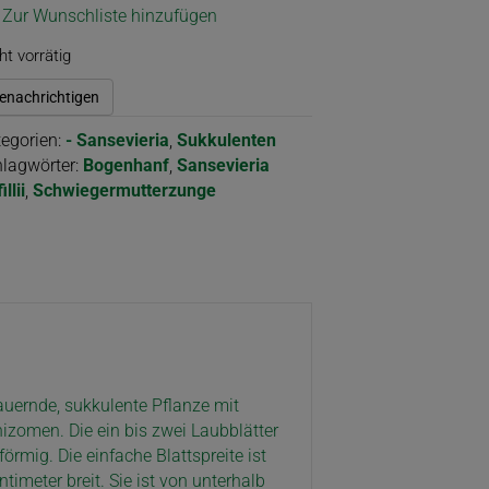
Zur Wunschliste hinzufügen
ht vorrätig
enachrichtigen
egorien:
- Sansevieria
,
Sukkulenten
lagwörter:
Bogenhanf
,
Sansevieria
illii
,
Schwiegermutterzunge
ernde, sukkulente Pflanze mit
hizomen. Die ein bis zwei Laubblätter
örmig. Die einfache Blattspreite ist
timeter breit. Sie ist von unterhalb