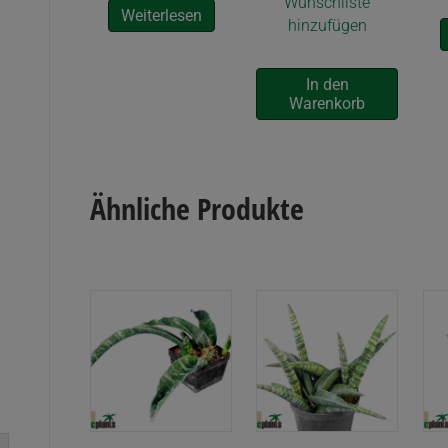
Wunschliste
Weiterlesen
hinzufügen
In den
Warenkorb
Ähnliche Produkte