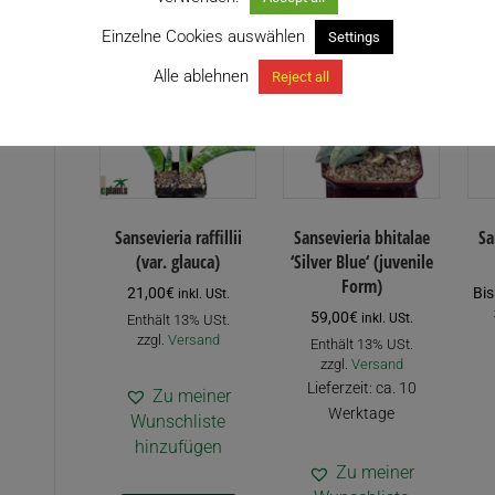
Einzelne Cookies auswählen
Settings
Alle ablehnen
Reject all
Sansevieria raffillii
Sansevieria bhitalae
Sa
(var. glauca)
‘Silver Blue‘ (juvenile
Form)
21,00
€
Bis
inkl. USt.
59,00
€
inkl. USt.
Enthält 13% USt.
zzgl.
Versand
Enthält 13% USt.
zzgl.
Versand
Lieferzeit: ca. 10
Zu meiner
Werktage
Wunschliste
hinzufügen
Zu meiner