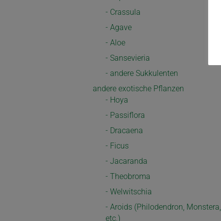
- Crassula
- Agave
- Aloe
- Sansevieria
- andere Sukkulenten
andere exotische Pflanzen
- Hoya
- Passiflora
- Dracaena
- Ficus
- Jacaranda
- Theobroma
- Welwitschia
- Aroids (Philodendron, Monstera,
etc.)