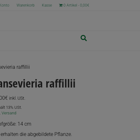
Konto
Warenkorb
Kasse
0 Artikel
0,00€
vieria raffillii
ansevieria raffillii
,00
€
inkl. USt.
hält 13% USt.
.
Versand
fgröße: 14 cm
 erhalten die abgebildete Pflanze.