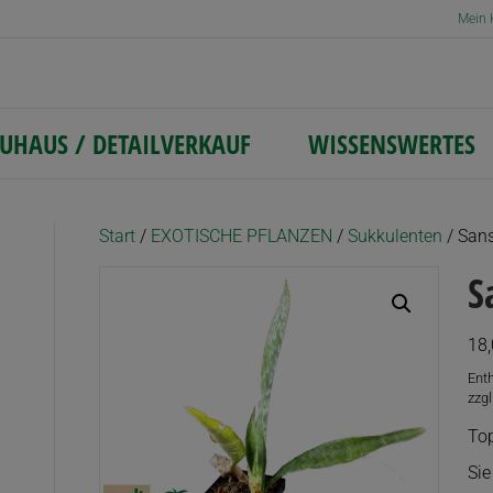
Mein 
UHAUS / DETAILVERKAUF
WISSENSWERTES
Start
/
EXOTISCHE PFLANZEN
/
Sukkulenten
/ Sanse
S
18
Ent
zzgl
Top
Sie