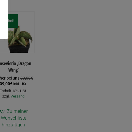
Angebot!
nsevieria ‚Dragon
Wing‘
Ursprünglicher
her bei uns
89,00
€
Aktueller
Preis
39,00
€
inkl. USt.
Preis
war:
Enthält 13% USt.
ist:
89,00€
zzgl.
Versand
39,00€.
Zu meiner
Wunschliste
hinzufügen