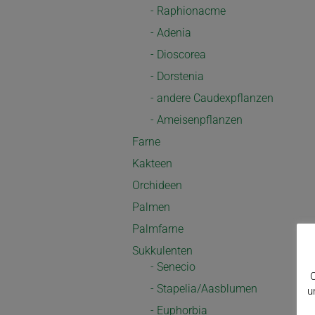
- Raphionacme
- Adenia
- Dioscorea
- Dorstenia
- andere Caudexpflanzen
- Ameisenpflanzen
Farne
Kakteen
Orchideen
Palmen
Palmfarne
Sukkulenten
- Senecio
C
- Stapelia/Aasblumen
u
- Euphorbia