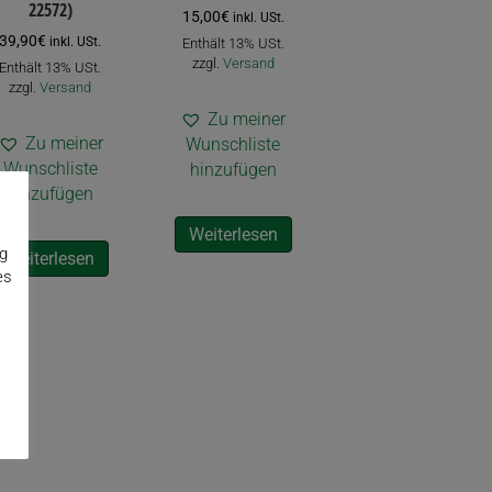
22572)
15,00
€
inkl. USt.
licher
39,90
€
inkl. USt.
Enthält 13% USt.
zzgl.
Versand
Enthält 13% USt.
zzgl.
Versand
Zu meiner
Zu meiner
Wunschliste
Wunschliste
hinzufügen
hinzufügen
Weiterlesen
ng
Weiterlesen
es