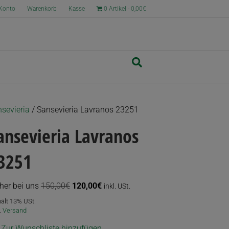
Konto
Warenkorb
Kasse
0 Artikel
0,00€
nsevieria
/ Sansevieria Lavranos 23251
ansevieria Lavranos
3251
Ursprünglicher
Aktueller
her bei uns
150,00
€
120,00
€
inkl. USt.
Preis
Preis
hält 13% USt.
war:
ist:
.
Versand
150,00€
120,00€.
Zur Wunschliste hinzufügen