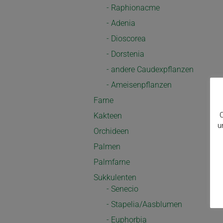
- Raphionacme
- Adenia
- Dioscorea
- Dorstenia
- andere Caudexpflanzen
- Ameisenpflanzen
Farne
C
Kakteen
u
Orchideen
Palmen
Palmfarne
Sukkulenten
- Senecio
- Stapelia/Aasblumen
- Euphorbia