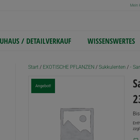
Mein 
UHAUS / DETAILVERKAUF
WISSENSWERTES
Start
/
EXOTISCHE PFLANZEN
/
Sukkulenten
/
- Sa
S
Angebot!
2
Bis
Ent
zzgl