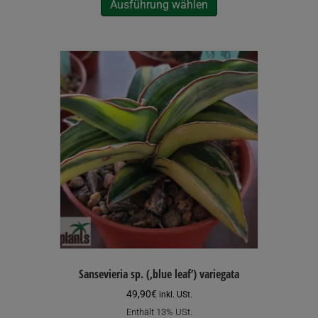
Ausführung wählen
Produkt
weist
mehrere
Varianten
auf.
Die
Optionen
können
auf
der
Produktseite
gewählt
werden
Sansevieria sp. (‚blue leaf‘) variegata
49,90
€
inkl. USt.
Enthält 13% USt.