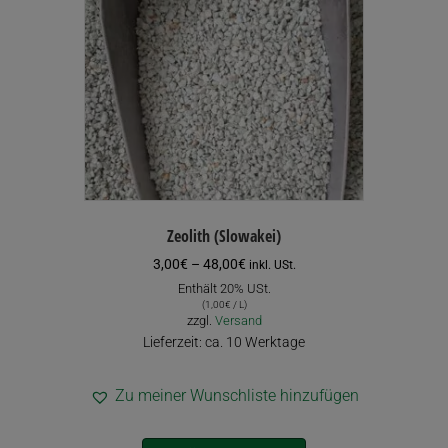
können
auf
der
Produktseite
gewählt
werden
Zeolith (Slowakei)
Preisspanne:
3,00
€
–
48,00
€
inkl. USt.
3,00€
Enthält 20% USt.
bis
(
1,00
€
/ L)
48,00€
zzgl.
Versand
Lieferzeit: ca. 10 Werktage
Zu meiner Wunschliste hinzufügen
Dieses