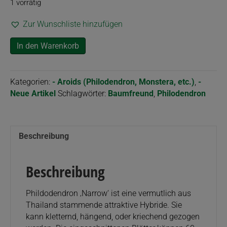
1 vorrätig
Zur Wunschliste hinzufügen
Philodendron
In den Warenkorb
cv.
'Narrow'
syn.
Kategorien:
- Aroids (Philodendron, Monstera, etc.)
,
-
'Jungle
Neue Artikel
Schlagwörter:
Baumfreund
,
Philodendron
Boogie'
Menge
Beschreibung
Beschreibung
Phildodendron ‚Narrow‘ ist eine vermutlich aus
Thailand stammende attraktive Hybride. Sie
kann kletternd, hängend, oder kriechend gezogen