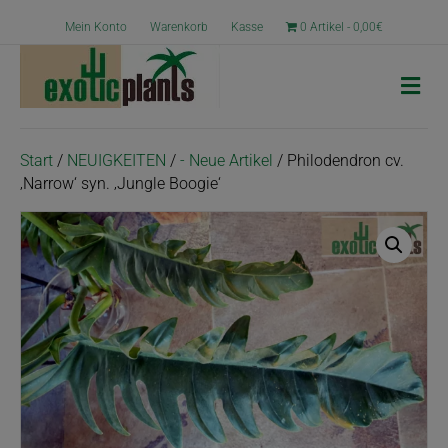
Mein Konto
Warenkorb
Kasse
0 Artikel
0,00€
N
a
v
i
g
Start
/
NEUIGKEITEN
/
- Neue Artikel
/ Philodendron cv.
a
‚Narrow‘ syn. ‚Jungle Boogie‘
t
i
o
n