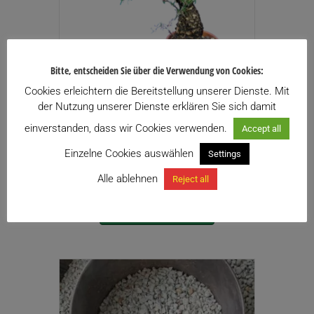
Bitte, entscheiden Sie über die Verwendung von Cookies:
Mestoklema tuberosum
Cookies erleichtern die Bereitstellung unserer Dienste. Mit
Preisspanne:
der Nutzung unserer Dienste erklären Sie sich damit
59,00
€
–
119,00
€
inkl. USt.
59,00€
Enthält 13% USt.
einverstanden, dass wir Cookies verwenden.
Accept all
bis
zzgl.
Versand
119,00€
Einzelne Cookies auswählen
Settings
Zu meiner Wunschliste hinzufügen
Alle ablehnen
Reject all
Dieses
Ausführung wählen
Produkt
weist
mehrere
Varianten
auf.
Die
Optionen