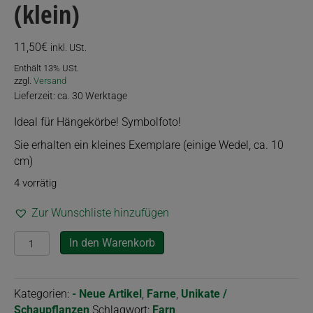
(klein)
11,50
€
inkl. USt.
Enthält 13% USt.
zzgl.
Versand
Lieferzeit: ca. 30 Werktage
Ideal für Hängekörbe! Symbolfoto!
Sie erhalten ein kleines Exemplare (einige Wedel, ca. 10
cm)
4 vorrätig
Zur Wunschliste hinzufügen
Nephrolepis
In den Warenkorb
"Verona
Lace"
(klein)
Kategorien:
- Neue Artikel
,
Farne
,
Unikate /
Menge
Schaupflanzen
Schlagwort:
Farn