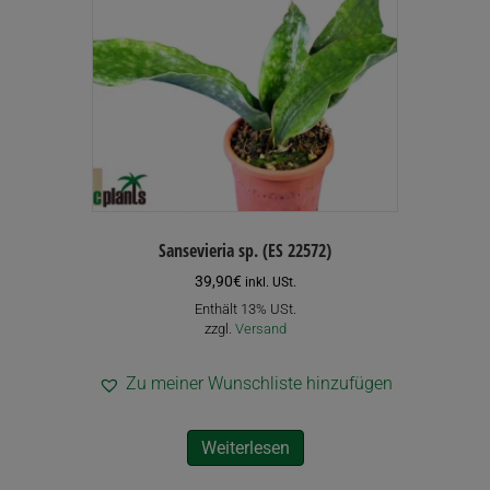
werden
Sansevieria sp. (ES 22572)
39,90
€
inkl. USt.
Enthält 13% USt.
zzgl.
Versand
Zu meiner Wunschliste hinzufügen
Weiterlesen