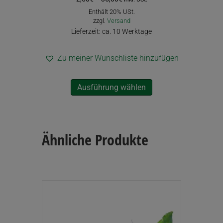
2,50€
Enthält 20% USt.
bis
zzgl.
Versand
35,00€
Lieferzeit: ca. 10 Werktage
Zu meiner Wunschliste hinzufügen
Dieses
Ausführung wählen
Produkt
weist
mehrere
Varianten
auf.
Ähnliche Produkte
Die
Optionen
können
auf
der
Produktseite
gewählt