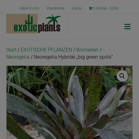
Mein Konto
Warenkorb
Kasse
0 Artikel
0,00€
N
a
v
i
g
Start
/
EXOTISCHE PFLANZEN
/
Bromelien
/
-
a
Neoregelia
/ Neoregelia Hybride „big green spots“
t
i
o
n