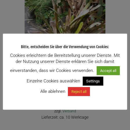
Varianten
auf.
Die
Optionen
können
auf
der
Bitte, entscheiden Sie über die Verwendung von Cookies:
Produktseite
gewählt
Cookies erleichtern die Bereitstellung unserer Dienste. Mit
werden
der Nutzung unserer Dienste erklären Sie sich damit
einverstanden, dass wir Cookies verwenden.
Accept all
Einzelne Cookies auswählen
Settings
Billbergia „HALLELUJA“
Alle ablehnen
Reject all
29,90
€
inkl. USt.
Enthält 13% USt.
zzgl.
Versand
Lieferzeit: ca. 10 Werktage