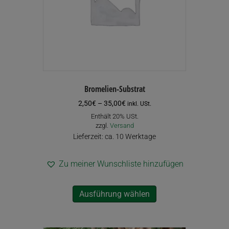
Bromelien-Substrat
Preisspanne:
2,50
€
–
35,00
€
inkl. USt.
2,50€
Enthält 20% USt.
bis
zzgl.
Versand
35,00€
Lieferzeit: ca. 10 Werktage
Zu meiner Wunschliste hinzufügen
Dieses
Ausführung wählen
Produkt
weist
mehrere