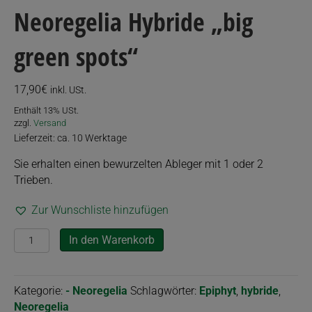
Neoregelia Hybride „big
green spots“
17,90
€
inkl. USt.
Enthält 13% USt.
zzgl.
Versand
Lieferzeit: ca. 10 Werktage
Sie erhalten einen bewurzelten Ableger mit 1 oder 2
Trieben.
Zur Wunschliste hinzufügen
Neoregelia
In den Warenkorb
Hybride
"big
green
Kategorie:
- Neoregelia
Schlagwörter:
Epiphyt
,
hybride
,
spots"
Neoregelia