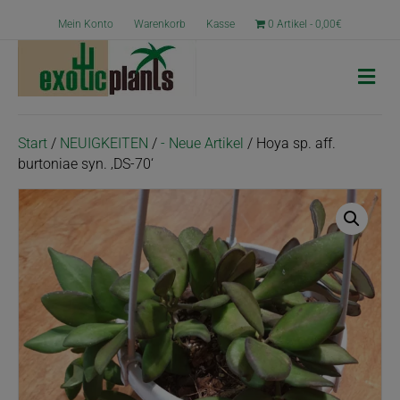
Mein Konto
Warenkorb
Kasse
0 Artikel
0,00€
N
a
v
i
g
Start
/
NEUIGKEITEN
/
- Neue Artikel
/ Hoya sp. aff.
a
burtoniae syn. ‚DS-70‘
t
i
o
n