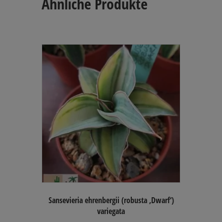
Ähnliche Produkte
Die
Optionen
können
auf
der
Produktseite
gewählt
werden
Sansevieria ehrenbergii (robusta ‚Dwarf‘)
variegata