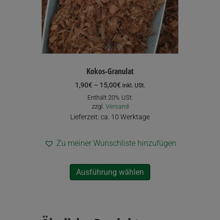
Kokos-Granulat
Preisspanne:
1,90
€
–
15,00
€
inkl. USt.
1,90€
Enthält 20% USt.
bis
zzgl.
Versand
15,00€
Lieferzeit: ca. 10 Werktage
Zu meiner Wunschliste hinzufügen
Dieses
Ausführung wählen
Produkt
weist
mehrere
Varianten
auf.