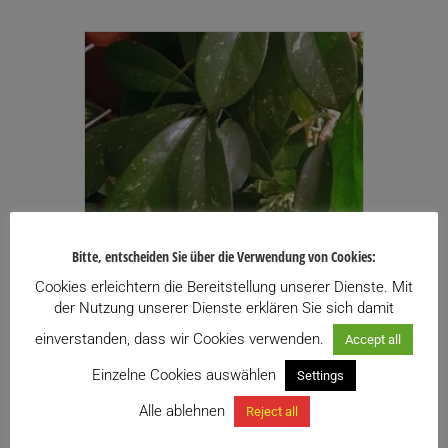
Bitte, entscheiden Sie über die Verwendung von Cookies:
Cookies erleichtern die Bereitstellung unserer Dienste. Mit
der Nutzung unserer Dienste erklären Sie sich damit
einverstanden, dass wir Cookies verwenden.
Accept all
Hoya diversifolia
Einzelne Cookies auswählen
19,90
€
Settings
inkl. USt.
Enthält 13% USt.
Alle ablehnen
Reject all
zzgl.
Versand