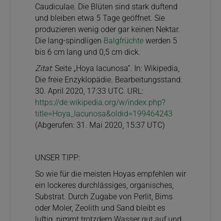
Caudiculae. Die Blüten sind stark duftend
und bleiben etwa 5 Tage geöffnet. Sie
produzieren wenig oder gar keinen Nektar.
Die lang-spindligen
Balgfrüchte
werden 5
bis 6 cm lang und 0,5 cm dick.
Zitat
: Seite „Hoya lacunosa“. In: Wikipedia,
Die freie Enzyklopädie. Bearbeitungsstand:
30. April 2020, 17:33 UTC. URL:
https://de.wikipedia.org/w/index.php?
title=Hoya_lacunosa&oldid=199464243
(Abgerufen: 31. Mai 2020, 15:37 UTC)
UNSER TIPP:
So wie für die meisten Hoyas empfehlen wir
ein lockeres durchlässiges, organisches,
Substrat. Durch Zugabe von Perlit, Bims
oder Moler, Zeolith und Sand bleibt es
luftig, nimmt trotzdem Wasser gut auf und