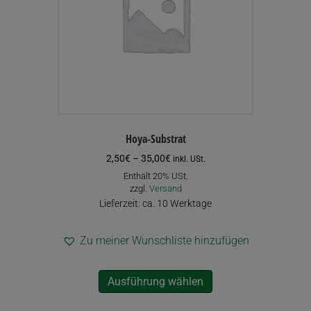
Hoya-Substrat
Preisspanne:
2,50
€
–
35,00
€
inkl. USt.
2,50€
Enthält 20% USt.
bis
zzgl.
Versand
35,00€
Lieferzeit: ca. 10 Werktage
Zu meiner Wunschliste hinzufügen
Dieses
Ausführung wählen
Produkt
weist