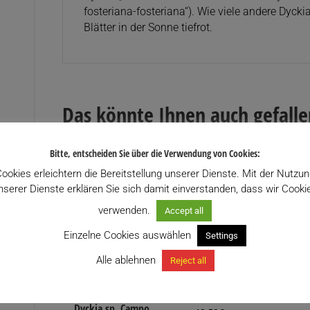
fosteriana-fosteriana“). Wie viele andere Dyck
Blätter in der Sonne tiefrot.
Das könnte Ihnen auch gefall
Bitte, entscheiden Sie über die Verwendung von Cookies:
ookies erleichtern die Bereitstellung unserer Dienste. Mit der Nutzu
nserer Dienste erklären Sie sich damit einverstanden, dass wir Cooki
verwenden.
Accept all
Einzelne Cookies auswählen
Settings
Alle ablehnen
Reject all
Dyckia fosteriana x
Dyckia sp.
Dyckia sp. Campo