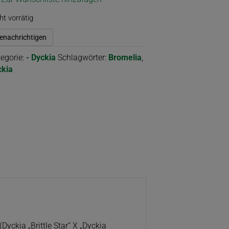
ht vorrätig
enachrichtigen
egorie:
- Dyckia
Schlagwörter:
Bromelia
,
ckia
Dyckia „Brittle Star“ X „Dyckia