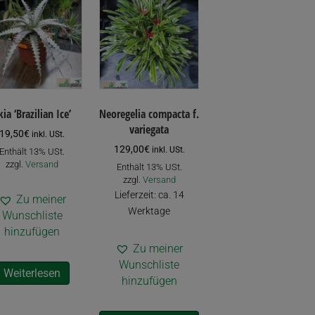
kia ‘Brazilian Ice’
Neoregelia compacta f.
variegata
19,50
€
inkl. USt.
129,00
€
inkl. USt.
Enthält 13% USt.
zzgl.
Versand
Enthält 13% USt.
zzgl.
Versand
Lieferzeit: ca. 14
Zu meiner
Werktage
Wunschliste
hinzufügen
Zu meiner
Wunschliste
Weiterlesen
hinzufügen