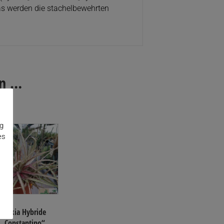
ias werden die stachelbewehrten
en …
ng
es
Dyckia Hybride
„Constantino“