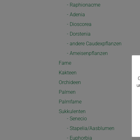
- Raphionacme
- Adenia
- Dioscorea
- Dorstenia
- andere Caudexpflanzen
- Ameisenpflanzen
Farne
Kakteen
C
Orchideen
u
Palmen
Palmfarne
Sukkulenten
- Senecio
- Stapelia/Aasblumen
- Euphorbia