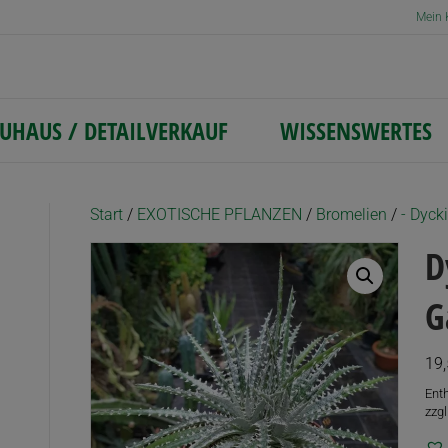
Mein 
UHAUS / DETAILVERKAUF
WISSENSWERTES
Start
/
EXOTISCHE PFLANZEN
/
Bromelien
/
- Dyck
D
G
19
Ent
zzgl