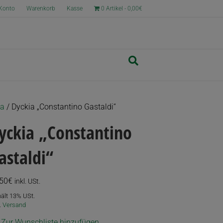
Konto
Warenkorb
Kasse
0 Artikel
0,00€
ia
/ Dyckia „Constantino Gastaldi“
yckia „Constantino
astaldi“
,50
€
inkl. USt.
hält 13% USt.
.
Versand
Zur Wunschliste hinzufügen