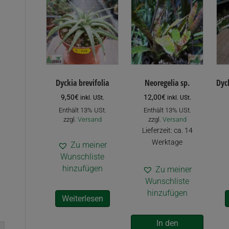
Dyckia brevifolia
Neoregelia sp.
Dyc
9,50
€
12,00
€
inkl. USt.
inkl. USt.
Enthält 13% USt.
Enthält 13% USt.
zzgl.
Versand
zzgl.
Versand
Lieferzeit: ca. 14
Werktage
Zu meiner
Wunschliste
hinzufügen
Zu meiner
Wunschliste
hinzufügen
Weiterlesen
In den