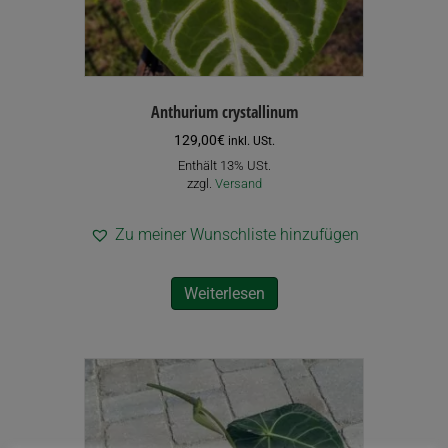
werden
Anthurium crystallinum
129,00
€
inkl. USt.
Enthält 13% USt.
zzgl.
Versand
Zu meiner Wunschliste hinzufügen
Weiterlesen