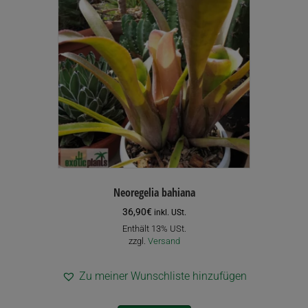
Die
Optionen
können
auf
der
Produktseite
gewählt
werden
Neoregelia bahiana
36,90
€
inkl. USt.
Enthält 13% USt.
zzgl.
Versand
Zu meiner Wunschliste hinzufügen