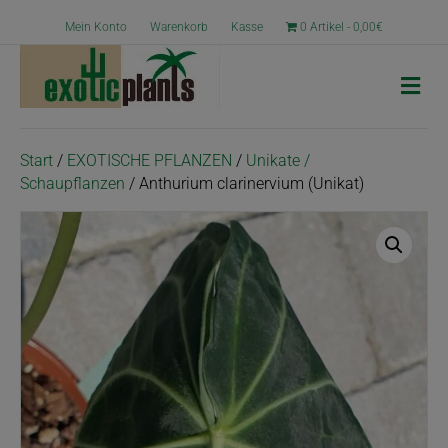
Mein Konto
Warenkorb
Kasse
0 Artikel
0,00€
N
a
v
i
g
Start
/
EXOTISCHE PFLANZEN
/
Unikate /
a
Schaupflanzen
/ Anthurium clarinervium (Unikat)
t
i
o
n