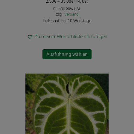
Preisspanne:
2,50
€
–
35,00
€
inkl. USt.
2,50€
Enthält 20% USt.
bis
zzgl.
Versand
35,00€
Lieferzeit: ca. 10 Werktage
Zu meiner Wunschliste hinzufügen
Dieses
Ausführung wählen
Produkt
weist
mehrere
Varianten
auf.
Die
Optionen
können
auf
der
Produktseite
gewählt