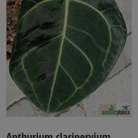
Anthurium clarinervium