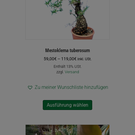
Mestoklema tuberosum
Preisspanne:
59,00
€
–
119,00
€
inkl. USt.
59,00€
Enthält 13% USt.
bis
zzgl.
Versand
119,00€
Zu meiner Wunschliste hinzufügen
Dieses
Ausführung wählen
Produkt
weist
mehrere
Varianten
auf.