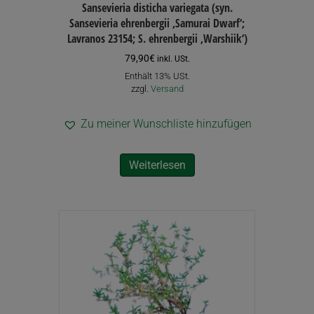
Sansevieria disticha variegata (syn.
Sansevieria ehrenbergii ‚Samurai Dwarf‘;
Lavranos 23154; S. ehrenbergii ‚Warshiik‘)
79,90
€
inkl. USt.
Enthält 13% USt.
zzgl.
Versand
Zu meiner Wunschliste hinzufügen
Weiterlesen