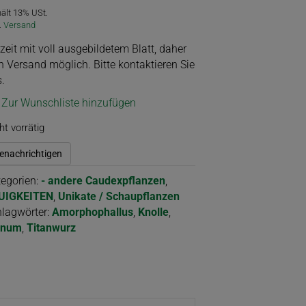
hält 13% USt.
.
Versand
zeit mit voll ausgebildetem Blatt, daher
n Versand möglich. Bitte kontaktieren Sie
.
Zur Wunschliste hinzufügen
ht vorrätig
enachrichtigen
egorien:
- andere Caudexpflanzen
,
UIGKEITEN
,
Unikate / Schaupflanzen
lagwörter:
Amorphophallus
,
Knolle
,
tanum
,
Titanwurz