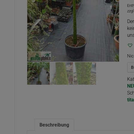
Ent
zzgl
Der
kei
uns
Nic
B
Kat
NE
Sch
ti
Beschreibung