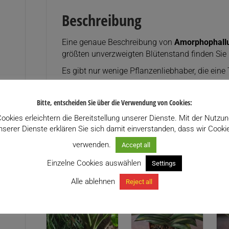
Beschreibung
Eine genaue Beschreibung von
Amorphophallu
größten unverzweigten Blütenstand finden Sie
Es gibt nur wenige Pflanzenliebhaber, die eine
Bitte, entscheiden Sie über die Verwendung von Cookies:
ookies erleichtern die Bereitstellung unserer Dienste. Mit der Nutzu
nserer Dienste erklären Sie sich damit einverstanden, dass wir Cooki
Ähnliche Produkte
verwenden.
Accept all
Einzelne Cookies auswählen
Settings
Alle ablehnen
Reject all