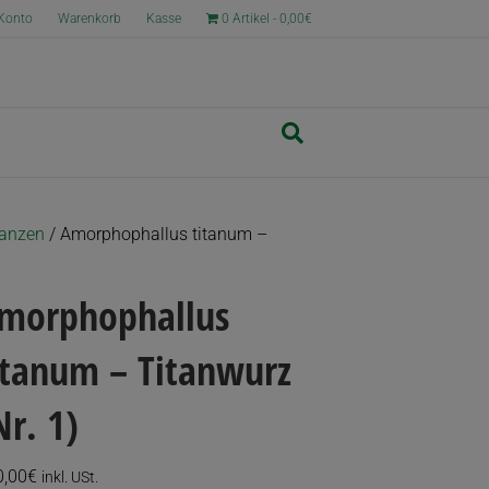
Konto
Warenkorb
Kasse
0 Artikel
0,00€
lanzen
/ Amorphophallus titanum –
morphophallus
itanum – Titanwurz
Nr. 1)
0,00
€
inkl. USt.