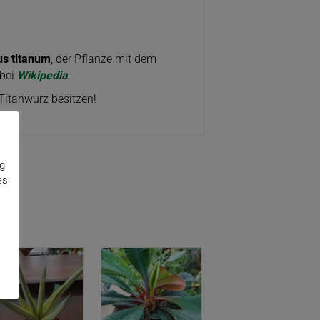
s titanum
, der Pflanze mit dem
 bei
Wikipedia
.
 Titanwurz besitzen!
ng
es