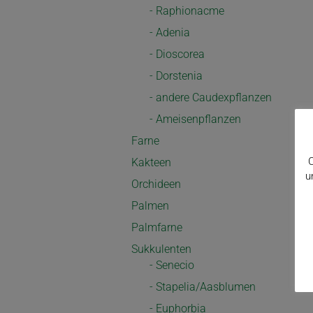
- Raphionacme
- Adenia
- Dioscorea
- Dorstenia
- andere Caudexpflanzen
- Ameisenpflanzen
Farne
C
Kakteen
u
Orchideen
Palmen
Palmfarne
Sukkulenten
- Senecio
- Stapelia/Aasblumen
- Euphorbia