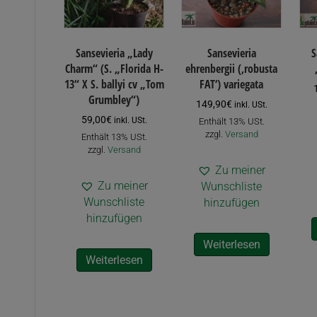
Sansevieria „Lady
Sansevieria
S
Charm“ (S. „Florida H-
ehrenbergii (‚robusta
13“ X S. ballyi cv „Tom
FAT‘) variegata
Grumbley“)
149,90
€
inkl. USt.
59,00
€
inkl. USt.
Enthält 13% USt.
zzgl.
Versand
Enthält 13% USt.
zzgl.
Versand
Zu meiner
Zu meiner
Wunschliste
Wunschliste
hinzufügen
hinzufügen
Weiterlesen
Weiterlesen