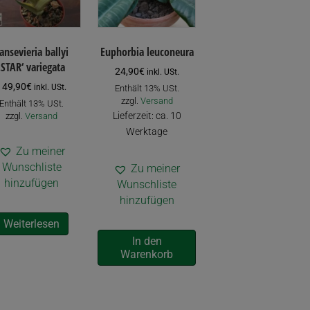
ansevieria ballyi
Euphorbia leuconeura
‚STAR‘ variegata
24,90
€
inkl. USt.
149,90
€
inkl. USt.
Enthält 13% USt.
zzgl.
Versand
Enthält 13% USt.
Lieferzeit: ca. 10
zzgl.
Versand
Werktage
Zu meiner
Wunschliste
Zu meiner
hinzufügen
Wunschliste
hinzufügen
Weiterlesen
In den
Warenkorb