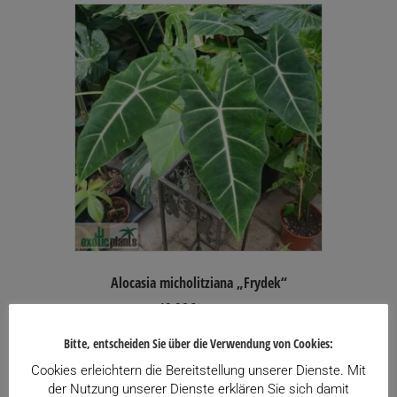
Alocasia micholitziana „Frydek“
49,90
€
inkl. USt.
Enthält 13% USt.
Bitte, entscheiden Sie über die Verwendung von Cookies:
zzgl.
Versand
Lieferzeit: ca. 30 Werktage
Cookies erleichtern die Bereitstellung unserer Dienste. Mit
der Nutzung unserer Dienste erklären Sie sich damit