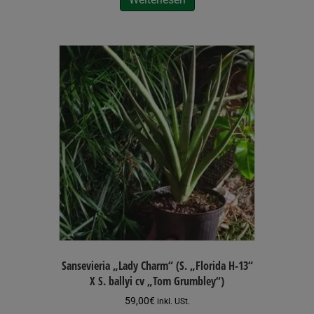
Sansevieria „Lady Charm“ (S. „Florida H-13“
X S. ballyi cv „Tom Grumbley“)
59,00
€
inkl. USt.