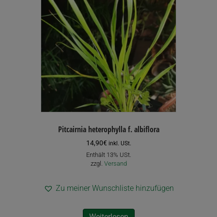
gewählt
werden
Pitcairnia heterophylla f. albiflora
14,90
€
inkl. USt.
Enthält 13% USt.
zzgl.
Versand
Zu meiner Wunschliste hinzufügen
Weiterlesen