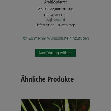
Aroid-Substrat
Preisspanne:
2,50
€
–
35,00
€
inkl. USt.
2,50€
Enthält 20% USt.
bis
zzgl.
Versand
35,00€
Lieferzeit: ca. 10 Werktage
Zu meiner Wunschliste hinzufügen
Dieses
Ausführung wählen
Produkt
weist
mehrere
Varianten
auf.
Ähnliche Produkte
Die
Optionen
können
auf
der
Produktseite