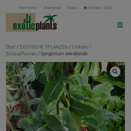
Mein Konto
Warenkorb
Kasse
0 Artikel
0,00€
N
a
v
i
g
Start
/
EXOTISCHE PFLANZEN
/
Unikate /
a
Schaupflanzen
/ Syngonium wendlandii
t
i
o
n