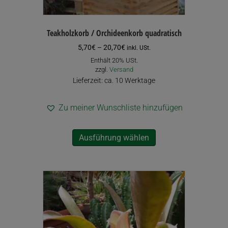
Teakholzkorb / Orchideenkorb quadratisch
Preisspanne:
5,70
€
–
20,70
€
inkl. USt.
5,70€
Enthält 20% USt.
bis
zzgl.
Versand
20,70€
Lieferzeit: ca. 10 Werktage
Zu meiner Wunschliste hinzufügen
Dieses
Ausführung wählen
Produkt
weist
mehrere
Varianten
auf.
Die
Optionen
können