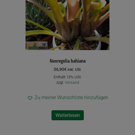
auf
der
Produktseite
gewählt
werden
Neoregelia bahiana
36,90
€
inkl. USt.
Enthält 13% USt.
zzgl.
Versand
Zu meiner Wunschliste hinzufügen
Weiterlesen