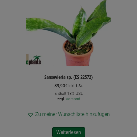
gewählt
werden
Sansevieria sp. (ES 22572)
39,90
€
inkl. USt.
Enthält 13% USt.
zzgl.
Versand
Zu meiner Wunschliste hinzufügen
Weiterlesen