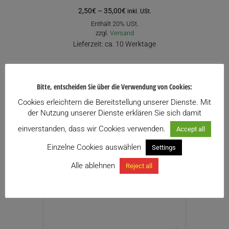
Preisspanne:
2,50
€
–
35,00
€
inkl. USt.
2,50€
Enthält 20% USt.
bis
zzgl.
Versand
35,00€
Lieferzeit: ca. 10 Werktage
Zu meiner Wunschliste hinzufügen
Bitte, entscheiden Sie über die Verwendung von Cookies:
Dieses
Ausführung wählen
Produkt
Cookies erleichtern die Bereitstellung unserer Dienste. Mit
der Nutzung unserer Dienste erklären Sie sich damit
weist
mehrere
einverstanden, dass wir Cookies verwenden.
Accept all
Varianten
Einzelne Cookies auswählen
Settings
auf.
Ähnliche Produkte
Die
Alle ablehnen
Reject all
Optionen
können
auf
der
Produktseite