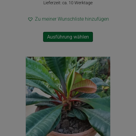
Lieferzeit: ca. 10 Werktage
Zu meiner Wunschliste hinzufügen
Dieses
Ausführung wählen
Produkt
weist
mehrere
Varianten
auf.
Die
Optionen
können
auf
der
Produktseite
gewählt
werden