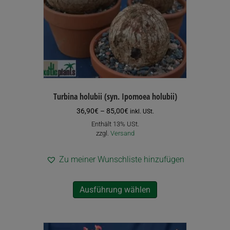
Turbina holubii (syn. Ipomoea holubii)
Preisspanne:
36,90
€
–
85,00
€
inkl. USt.
36,90€
Enthält 13% USt.
bis
zzgl.
Versand
85,00€
Zu meiner Wunschliste hinzufügen
Dieses
Ausführung wählen
Produkt
weist
mehrere
Varianten