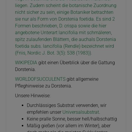
liegen. Zudem scheint die botanische Zuordnung
nicht sicher zu sein, einige Botaniker betrachten
sie nur als Form von Dorstenia foetida. Es sind 2
Formen beschrieben, D. crispa sowie
die hier
angebotene Unterart
lancifolia
mit schmäleren,
spitz zulaufenden Blättern, die auch
als
Dorstenia
foetida subs. lancifolia
(Rendle) bezeichnet wird
(Friis,
Nordic J. Bot. 3(5): 538 (1983)).
WIKIPEDIA
gibt einen Überblick über die Gattung
Dorstenia.
WORLDOFSUCCULENTS
gibt allgemeine
Pfleghinweise zu Dorstenia.
Unsere Hinweise:
Durchlässiges Substrat verwenden, wir
empfehlen unser
Universalsubstrat
.
Keine pralle Sonne, besser hell/halbschattig
Mäßig gießen (vor allem im Winter), aber