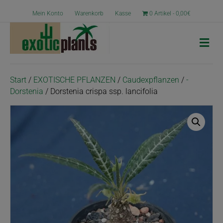
Mein Konto
Warenkorb
Kasse
0 Artikel
0,00€
N
a
v
i
g
Start
/
EXOTISCHE PFLANZEN
/
Caudexpflanzen
/
-
a
Dorstenia
/ Dorstenia crispa ssp. lancifolia
t
i
o
n