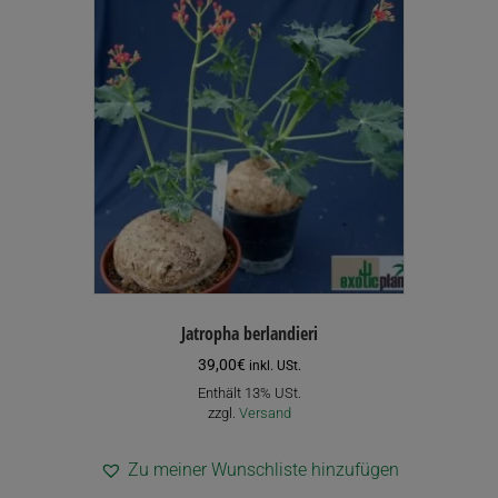
auf.
Die
Optionen
können
auf
der
Produktseite
gewählt
werden
Jatropha berlandieri
39,00
€
inkl. USt.
Enthält 13% USt.
zzgl.
Versand
Zu meiner Wunschliste hinzufügen