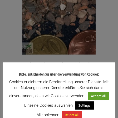
Universalsubstrat – Substratmischung für
Kakteen und andere Sukkulenten
Bitte, entscheiden Sie über die Verwendung von Cookies:
Preisspanne:
2,40
€
–
33,00
€
inkl. USt.
Cookies erleichtern die Bereitstellung unserer Dienste. Mit
2,40€
Enthält 20% USt.
bis
der Nutzung unserer Dienste erklären Sie sich damit
zzgl.
Versand
33,00€
Lieferzeit: ca. 10 Werktage
einverstanden, dass wir Cookies verwenden.
Accept all
Einzelne Cookies auswählen
Settings
Zu meiner Wunschliste hinzufügen
Alle ablehnen
Reject all