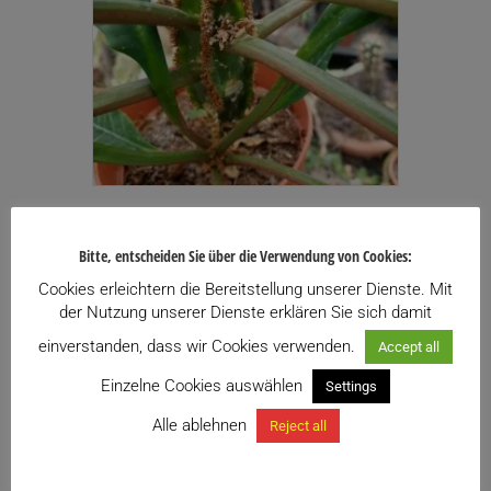
Euphorbia leuconeura
Bitte, entscheiden Sie über die Verwendung von Cookies:
9,90
€
inkl. USt.
Enthält 13% USt.
Cookies erleichtern die Bereitstellung unserer Dienste. Mit
zzgl.
Versand
der Nutzung unserer Dienste erklären Sie sich damit
einverstanden, dass wir Cookies verwenden.
Accept all
Zu meiner Wunschliste hinzufügen
Einzelne Cookies auswählen
Settings
Weiterlesen
Alle ablehnen
Reject all