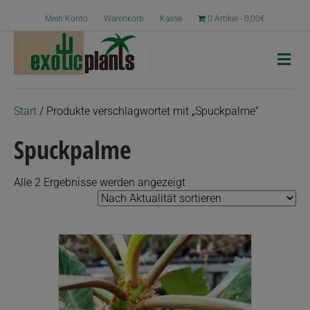
Mein Konto
Warenkorb
Kasse
0 Artikel
0,00€
N
a
v
i
g
Start
/ Produkte verschlagwortet mit „Spuckpalme“
a
t
Spuckpalme
i
o
n
Nach
Alle 2 Ergebnisse werden angezeigt
Aktualität
sortiert