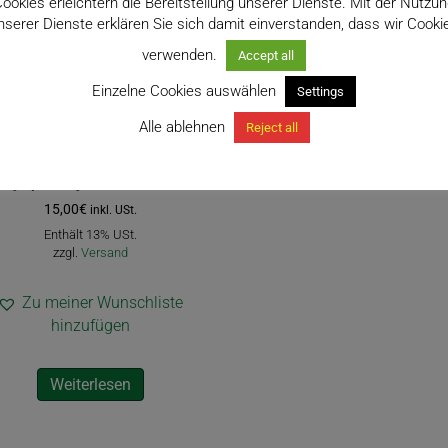
ookies erleichtern die Bereitstellung unserer Dienste. Mit der Nutzu
nserer Dienste erklären Sie sich damit einverstanden, dass wir Cooki
verwenden.
Accept all
Einzelne Cookies auswählen
Settings
Alle ablehnen
Reject all
Hoya pubicalyx „Red Buttons“
15,00
€
inkl. USt.
Enthält 13% USt.
zzgl.
Versand
Zu meiner Wunschliste
hinzufügen
Weiterlesen