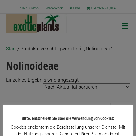
Mein Konto
Warenkorb
Kasse
0 Artikel
0,00€
N
a
v
i
g
Start
/ Produkte verschlagwortet mit „Nolinoideae“
a
t
Nolinoideae
i
o
n
Einzelnes Ergebnis wird angezeigt
Angebot!
Bitte, entscheiden Sie über die Verwendung von Cookies:
Cookies erleichtern die Bereitstellung unserer Dienste. Mit
der Nutzung unserer Dienste erklären Sie sich damit