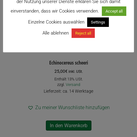
der Nutzung unserer Dienste erklären Sie sich damit
einverstanden, dass wir Cookies verwenden.
Accept all
Einzelne Cookies auswählen
Settings
Alle ablehnen
Reject all
Echinocereus scheeri
25,00
€
inkl. USt.
Enthält 13% USt.
zzgl.
Versand
Lieferzeit: ca. 14 Werktage
Zu meiner Wunschliste hinzufügen
In den Warenkorb