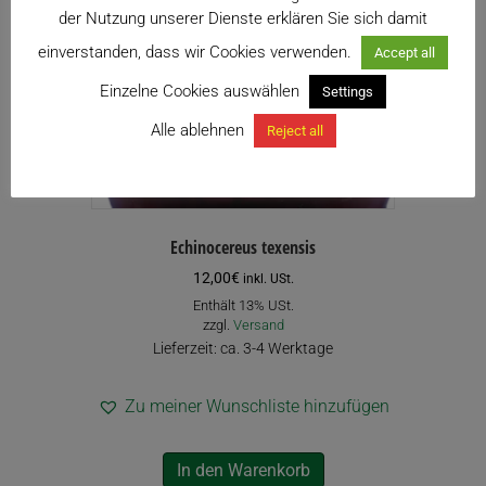
der Nutzung unserer Dienste erklären Sie sich damit
einverstanden, dass wir Cookies verwenden.
Accept all
Einzelne Cookies auswählen
Settings
Alle ablehnen
Reject all
Echinocereus texensis
12,00
€
inkl. USt.
Enthält 13% USt.
zzgl.
Versand
Lieferzeit: ca. 3-4 Werktage
Zu meiner Wunschliste hinzufügen
In den Warenkorb