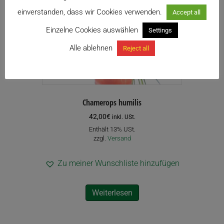
einverstanden, dass wir Cookies verwenden.
Accept all
Einzelne Cookies auswählen
Settings
Alle ablehnen
Reject all
Chamerops humilis
42,00
€
inkl. USt.
Enthält 13% USt.
zzgl.
Versand
Zu meiner Wunschliste hinzufügen
Weiterlesen