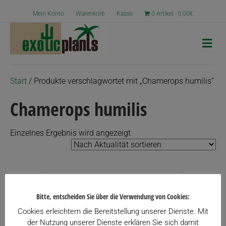
Mein Konto
Warenkorb
Kasse
0 Artikel
0,00€
N
a
v
i
g
Start
/ Produkte verschlagwortet mit „Chamerops humilis“
a
t
Chamerops humilis
i
o
n
Einzelnes Ergebnis wird angezeigt
Bitte, entscheiden Sie über die Verwendung von Cookies:
Cookies erleichtern die Bereitstellung unserer Dienste. Mit
der Nutzung unserer Dienste erklären Sie sich damit