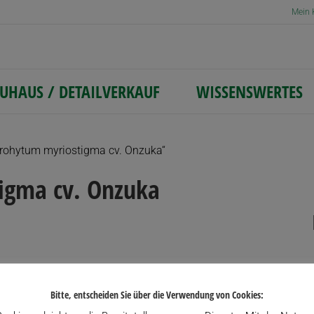
Mein 
UHAUS / DETAILVERKAUF
WISSENSWERTES
trohytum myriostigma cv. Onzuka“
igma cv. Onzuka
Bitte, entscheiden Sie über die Verwendung von Cookies: