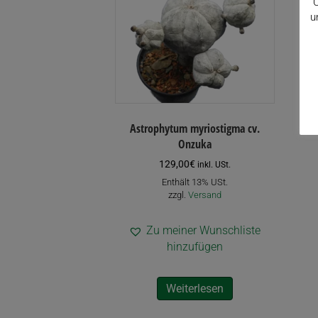
C
u
Astrophytum myriostigma cv.
Onzuka
129,00
€
inkl. USt.
Enthält 13% USt.
zzgl.
Versand
Zu meiner Wunschliste
hinzufügen
Weiterlesen