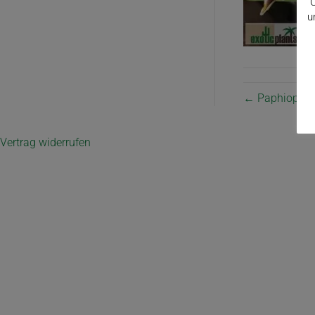
C
u
← Paphiopedil
Vertrag widerrufen