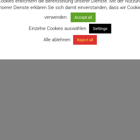
ookies erleichtern die Bereitstellung unserer Dienste. Mit der Nutzu
nserer Dienste erklären Sie sich damit einverstanden, dass wir Cooki
verwenden.
Accept all
Einzelne Cookies auswählen
Settings
Alle ablehnen
Reject all
um Hybride mit Blütenmissbildung