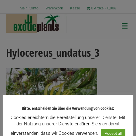
Mein Konto
Warenkorb
Kasse
0 Artikel
0,00€
N
a
v
i
g
Hylocereus_undatus_3
a
t
i
o
n
Bitte, entscheiden Sie über die Verwendung von Cookies:
Cookies erleichtern die Bereitstellung unserer Dienste. Mit
der Nutzung unserer Dienste erklären Sie sich damit
einverstanden, dass wir Cookies verwenden.
Accept all