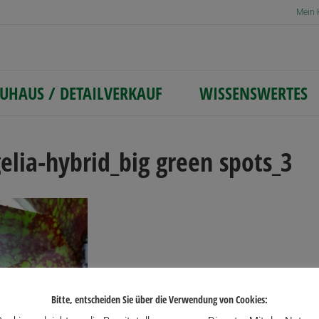
Mein 
UHAUS / DETAILVERKAUF
WISSENSWERTES
elia-hybrid_big green spots_3
Bitte, entscheiden Sie über die Verwendung von Cookies: