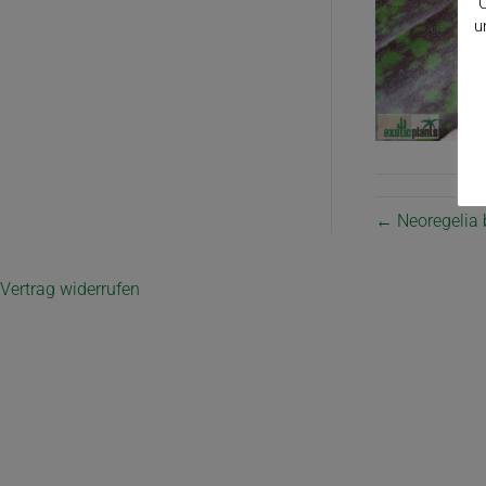
C
u
← Neoregelia 
Vertrag widerrufen